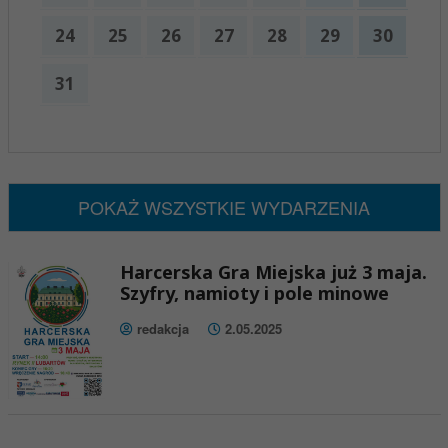
24
25
26
27
28
29
30
31
x
Nadchodzące wydarzenia:
Brak wydarzeń w tym okresie
POKAŻ WSZYSTKIE WYDARZENIA
Harcerska Gra Miejska już 3 maja.
Szyfry, namioty i pole minowe
redakcja
2.05.2025