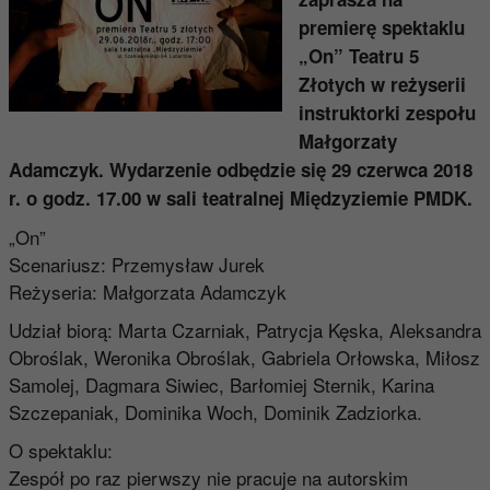
premierę spektaklu
„On” Teatru 5
Złotych w reżyserii
instruktorki zespołu
Małgorzaty
Adamczyk. Wydarzenie odbędzie się 29 czerwca 2018
r. o godz. 17.00 w sali teatralnej Międzyziemie PMDK.
„On”
Scenariusz: Przemysław Jurek
Reżyseria: Małgorzata Adamczyk
Udział biorą: Marta Czarniak, Patrycja Kęska, Aleksandra
Obroślak, Weronika Obroślak, Gabriela Orłowska, Miłosz
Samolej, Dagmara Siwiec, Barłomiej Sternik, Karina
Szczepaniak, Dominika Woch, Dominik Zadziorka.
O spektaklu:
Zespół po raz pierwszy nie pracuje na autorskim