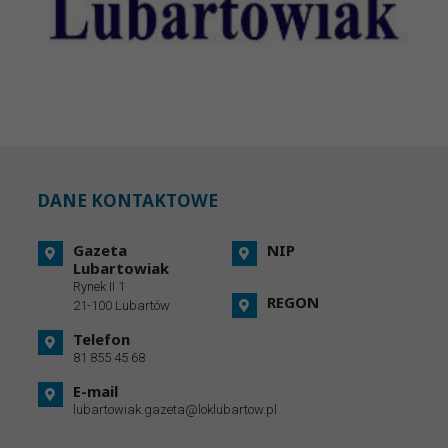
DANE KONTAKTOWE
Gazeta
NIP
Lubartowiak
Rynek II 1
REGON
21-100 Lubartów
Telefon
81 855 45 68
E-mail
lubartowiak.gazeta@loklubartow.pl