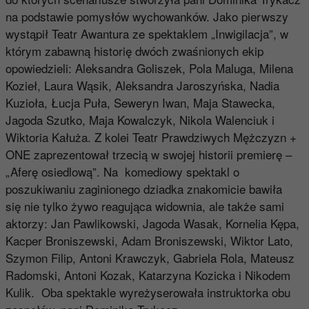
na podstawie pomysłów wychowanków. Jako pierwszy
wystąpił Teatr Awantura ze spektaklem „Inwigilacja”, w
którym zabawną historię dwóch zwaśnionych ekip
opowiedzieli: Aleksandra Goliszek, Pola Maluga, Milena
Kozieł, Laura Wąsik, Aleksandra Jaroszyńska, Nadia
Kuzioła, Łucja Puła, Seweryn Iwan, Maja Stawecka,
Jagoda Szutko, Maja Kowalczyk, Nikola Walenciuk i
Wiktoria Kałuża. Z kolei Teatr Prawdziwych Mężczyzn +
ONE zaprezentował trzecią w swojej historii premierę –
„Aferę osiedlową”. Na komediowy spektakl o
poszukiwaniu zaginionego dziadka znakomicie bawiła
się nie tylko żywo reagująca widownia, ale także sami
aktorzy: Jan Pawlikowski, Jagoda Wasak, Kornelia Kępa,
Kacper Broniszewski, Adam Broniszewski, Wiktor Lato,
Szymon Filip, Antoni Krawczyk, Gabriela Rola, Mateusz
Radomski, Antoni Kozak, Katarzyna Kozicka i Nikodem
Kulik. Oba spektakle wyreżyserowała instruktorka obu