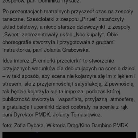
zespołów, pani Dominika Trykacz.
Po prezentacjach teatralnych przyszedł czas na zespoły
taneczne. Sześciolatki z zespołu „Piruet” zatańczyły
układ baletowy, a nieco starsze dziewczynki z zespoły
„Sweet” zaprezentowały układ „Noc kupały”. Obie
choreografie stworzyła i przygotowała z grupami
instruktorka, pani Jolanta Grabowska.
Idea imprez „Premierki-przecierki” to stworzenie
przyjaznych warunków dla debiutujących na scenie dzieci
– w taki sposób, aby scena nie kojarzyła się im z lękiem i
stresem, ale z przyjemnością i satysfakcją. Z pewnością
tak będzie kojarzyła się ta impreza, podczas której
publiczność stworzyła wspaniałą, przyjazną atmosferę,
a gratulacje i upominki dzieci odebrały na scenie z rąk
pani Dyrektor PMDK, Jolanty Tomasiewicz.
foto; Zofia Dybała, Wiktoria Drąg/Kino Bambino PMDK