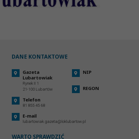
DANE KONTAKTOWE
Gazeta
NIP
Lubartowiak
Rynek II 1
REGON
21-100 Lubartów
Telefon
81 855 45 68
E-mail
lubartowiak.gazeta@loklubartow.pl
WARTO SPRAWDZIĆ