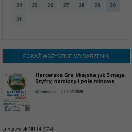
24
25
26
27
28
29
30
31
x
Nadchodzące wydarzenia:
Brak wydarzeń w tym okresie
POKAŻ WSZYSTKIE WYDARZENIA
Harcerska Gra Miejska już 3 maja.
Szyfry, namioty i pole minowe
redakcja
2.05.2025
Lubartowiak NR 14 [974]