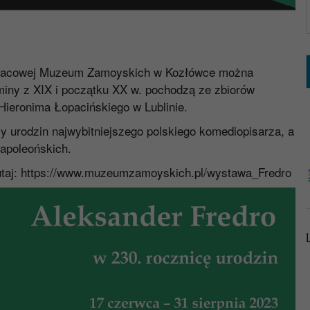
 Pałacowej Muzeum Zamoyskich w Kozłówce można
miny z XIX i początku XX w. pochodzą ze zbiorów
Hieronima Łopacińskiego w Lublinie.
y urodzin najwybitniejszego polskiego komediopisarza, a
napoleońskich.
taj:
https://www.muzeumzamoyskich.pl/wystawa_Fredro