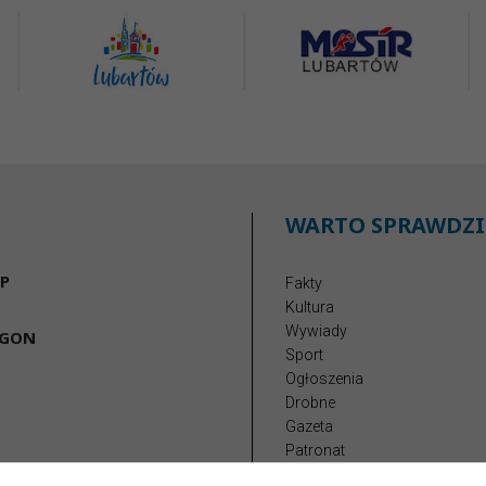
WARTO SPRAWDZI
P
Fakty
Kultura
Wywiady
EGON
Sport
Ogłoszenia
Drobne
Gazeta
Patronat
Reklama