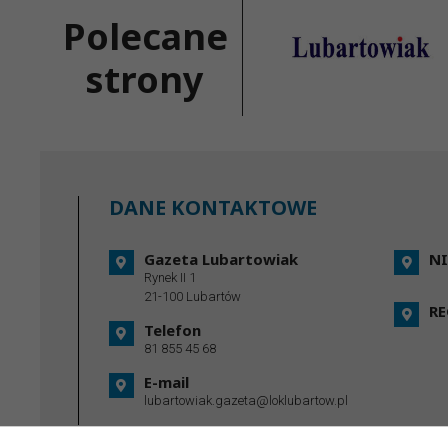
Polecane
strony
DANE KONTAKTOWE
Gazeta Lubartowiak
NI
Rynek II 1
21-100 Lubartów
R
Telefon
81 855 45 68
E-mail
lubartowiak.gazeta@loklubartow.pl