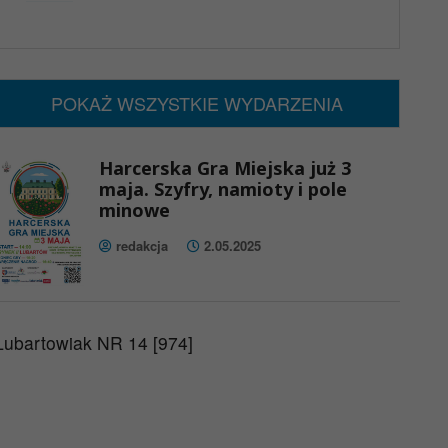
x
Nadchodzące wydarzenia:
Brak wydarzeń w tym okresie
POKAŻ WSZYSTKIE WYDARZENIA
Harcerska Gra Miejska już 3
maja. Szyfry, namioty i pole
minowe
redakcja
2.05.2025
Lubartowiak NR 14 [974]