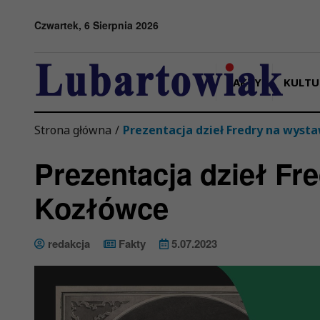
Przejdź do menu
Przejdź do stopki strony
Przejdź do głównej treści strony
Czwartek, 6 Sierpnia 2026
FAKTY
KULTU
Strona główna
/
Prezentacja dzieł Fredry na wyst
Prezentacja dzieł Fr
Kozłówce
redakcja
Fakty
5.07.2023