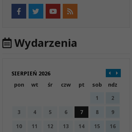
Wydarzenia
SIERPIEŃ 2026
pon
wt
śr
czw
pt
sob
ndz
1
2
3
4
5
6
7
8
9
10
11
12
13
14
15
16