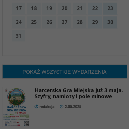
17
18
19
20
21
22
23
24
25
26
27
28
29
30
31
x
Nadchodzące wydarzenia:
Brak wydarzeń w tym okresie
POKAŻ WSZYSTKIE WYDARZENIA
Harcerska Gra Miejska już 3 maja.
Szyfry, namioty i pole minowe
redakcja
2.05.2025