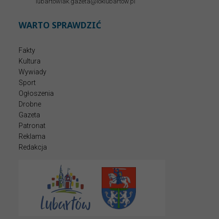
lubartowiak.gazeta@loklubartow.pl
WARTO SPRAWDZIĆ
Fakty
Kultura
Wywiady
Sport
Ogłoszenia
Drobne
Gazeta
Patronat
Reklama
Redakcja