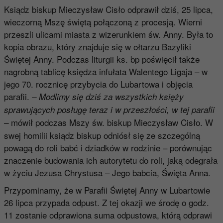
Ksiądz biskup Mieczysław Cisło odprawił dziś, 25 lipca,
wieczorną Mszę świętą połączoną z procesją. Wierni
przeszli ulicami miasta z wizerunkiem św. Anny. Była to
kopia obrazu, który znajduje się w ołtarzu Bazyliki
Świętej Anny. Podczas liturgii ks. bp poświęcił także
nagrobną tablicę księdza infułata Walentego Ligaja – w
jego 70. rocznicę przybycia do Lubartowa i objęcia
parafii.
– Modlimy się dziś za wszystkich księży
sprawujących posługę teraz i w przeszłości, w tej parafii
mówił podczas Mszy św. biskup Mieczysław Cisło. W
–
swej homilii ksiądz biskup odniósł się ze szczególną
powagą do roli babć i dziadków w rodzinie – porównując
znaczenie budowania ich autorytetu do roli, jaką odegrała
w życiu Jezusa Chrystusa – Jego babcia, Święta Anna.
Przypominamy, że w Parafii Świętej Anny w Lubartowie
26 lipca przypada odpust. Z tej okazji we środę o godz.
11 zostanie odprawiona suma odpustowa, którą odprawi