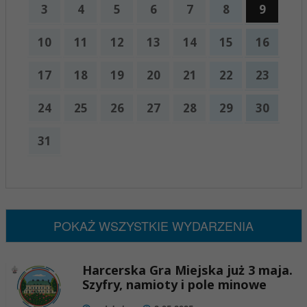
3
4
5
6
7
8
9
10
11
12
13
14
15
16
17
18
19
20
21
22
23
24
25
26
27
28
29
30
31
x
Nadchodzące wydarzenia:
Brak wydarzeń w tym okresie
POKAŻ WSZYSTKIE WYDARZENIA
Harcerska Gra Miejska już 3 maja.
Szyfry, namioty i pole minowe