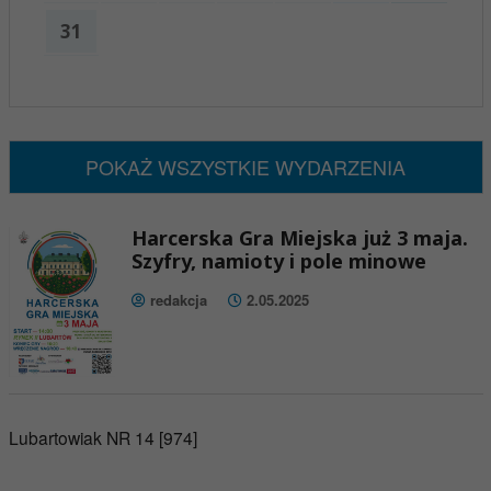
31
x
Nadchodzące wydarzenia:
Brak wydarzeń w tym okresie
POKAŻ WSZYSTKIE WYDARZENIA
Harcerska Gra Miejska już 3 maja.
Szyfry, namioty i pole minowe
redakcja
2.05.2025
Lubartowiak NR 14 [974]