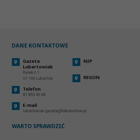
DANE KONTAKTOWE
Gazeta
NIP
Lubartowiak
Rynek II 1
REGON
21-100 Lubartów
Telefon
81 855 45 68
E-mail
lubartowiak.gazeta@loklubartow.pl
WARTO SPRAWDZIĆ