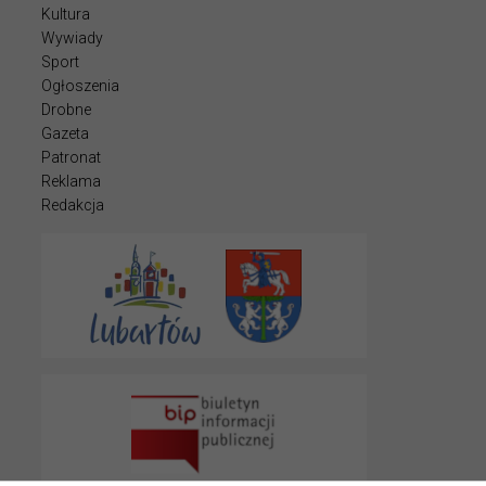
Kultura
Wywiady
Sport
Ogłoszenia
Drobne
Gazeta
Patronat
Reklama
Redakcja