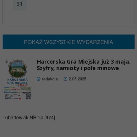
31
x
Nadchodzące wydarzenia:
Brak wydarzeń w tym okresie
POKAŻ WSZYSTKIE WYDARZENIA
Harcerska Gra Miejska już 3 maja.
Szyfry, namioty i pole minowe
redakcja
2.05.2025
Lubartowiak NR 14 [974]