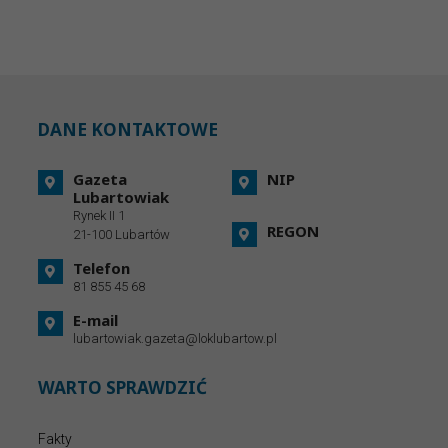
DANE KONTAKTOWE
Gazeta
NIP
Lubartowiak
Rynek II 1
REGON
21-100 Lubartów
Telefon
81 855 45 68
E-mail
lubartowiak.gazeta@loklubartow.pl
WARTO SPRAWDZIĆ
Fakty