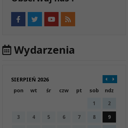
Wydarzenia
SIERPIEŃ 2026
pon
wt
śr
czw
pt
sob
ndz
1
2
3
4
5
6
7
8
9