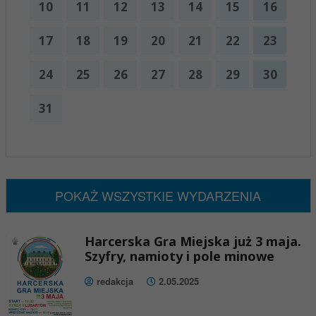
10
11
12
13
14
15
16
17
18
19
20
21
22
23
24
25
26
27
28
29
30
31
x
Nadchodzące wydarzenia:
Brak wydarzeń w tym okresie
POKAŻ WSZYSTKIE WYDARZENIA
Harcerska Gra Miejska już 3 maja.
Szyfry, namioty i pole minowe
redakcja
2.05.2025