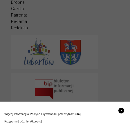
Drobne
Gazeta
Patronat
Reklama
Redakcja
x
Więcej informacji o Polityce Prywatności przeczytasz
tutaj
Przypomnij później
Akceptuj
© 2022 LUBARTOWIAK