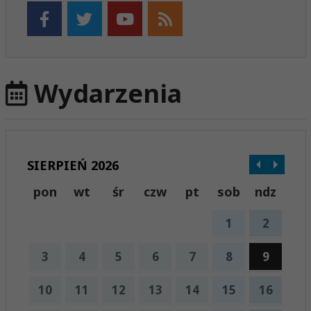
Wydarzenia
SIERPIEŃ 2026
pon
wt
śr
czw
pt
sob
ndz
1
2
3
4
5
6
7
8
9
10
11
12
13
14
15
16