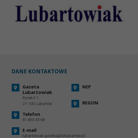
DANE KONTAKTOWE
Gazeta
NIP
Lubartowiak
Rynek II 1
REGON
21-100 Lubartów
Telefon
81 855 45 68
E-mail
lubartowiak.gazeta@loklubartow.pl