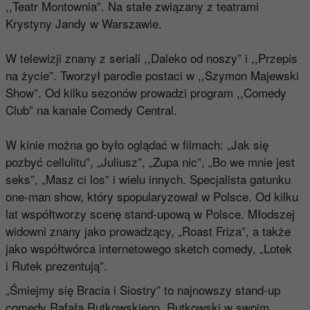
,,Teatr Montownia”. Na stałe związany z teatrami
Krystyny Jandy w Warszawie.
W telewizji znany z seriali ,,Daleko od noszy” i ,,Przepis
na życie”. Tworzył parodie postaci w ,,Szymon Majewski
Show”. Od kilku sezonów prowadzi program ,,Comedy
Club” na kanale Comedy Central.
W kinie można go było oglądać w filmach: „Jak się
pozbyć cellulitu”, „Juliusz”, „Zupa nic”, „Bo we mnie jest
seks”, „Masz ci los” i wielu innych. Specjalista gatunku
one-man show, który spopularyzował w Polsce. Od kilku
lat współtworzy scenę stand-upową w Polsce. Młodszej
widowni znany jako prowadzący, „Roast Friza”, a także
jako współtwórca internetowego sketch comedy, „Lotek
i Rutek prezentują”.
„Śmiejmy się Bracia i Siostry” to najnowszy stand-up
comedy Rafała Rutkowskiego. Rutkowski w swoim