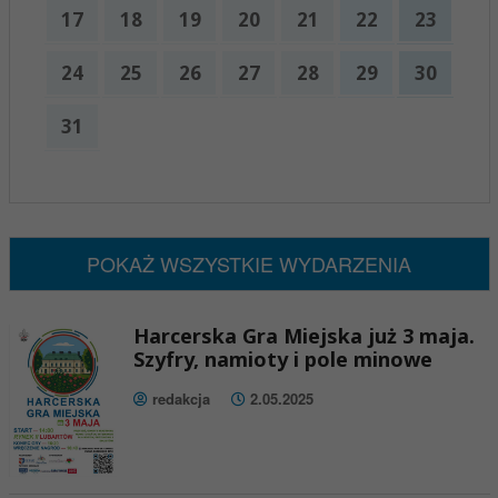
17
18
19
20
21
22
23
24
25
26
27
28
29
30
31
x
Nadchodzące wydarzenia:
Brak wydarzeń w tym okresie
POKAŻ WSZYSTKIE WYDARZENIA
Harcerska Gra Miejska już 3 maja.
Szyfry, namioty i pole minowe
redakcja
2.05.2025