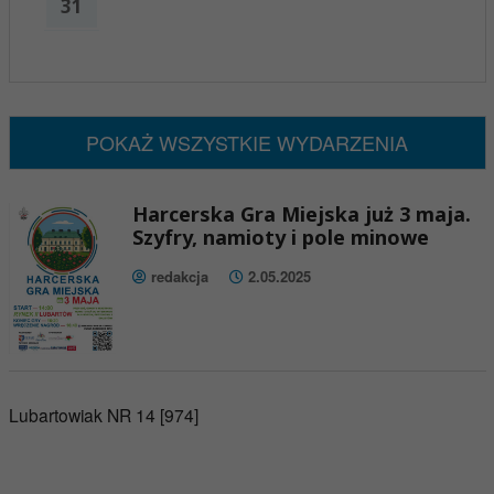
31
x
Nadchodzące wydarzenia:
Brak wydarzeń w tym okresie
POKAŻ WSZYSTKIE WYDARZENIA
Harcerska Gra Miejska już 3 maja.
Szyfry, namioty i pole minowe
redakcja
2.05.2025
Lubartowiak NR 14 [974]