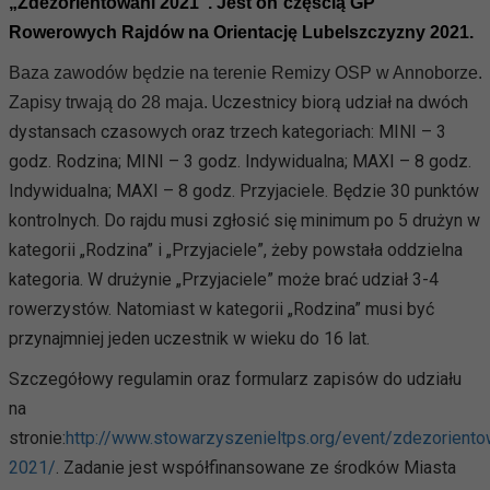
„Zdezorientowani 2021”. Jest on
częścią GP
Rowerowych Rajdów na Orientację Lubelszczyzny 2021.
Baza zawodów będzie na terenie Remizy OSP w Annoborze.
Uczestnicy biorą udział na dwóch
Zapisy trwają do 28 maja.
dystansach czasowych oraz trzech kategoriach: MINI – 3
godz. Rodzina; MINI – 3 godz. Indywidualna; MAXI – 8 godz.
Indywidualna; MAXI – 8 godz. Przyjaciele. Będzie 30 punktów
kontrolnych. Do rajdu musi zgłosić się minimum po 5 drużyn w
kategorii „Rodzina” i „Przyjaciele”, żeby powstała oddzielna
kategoria. W drużynie „Przyjaciele” może brać udział 3-4
rowerzystów. Natomiast w kategorii „Rodzina” musi być
przynajmniej jeden uczestnik w wieku do 16 lat.
Szczegółowy regulamin oraz formularz zapisów do udziału
na
stronie:
http://www.stowarzyszenieltps.org/event/zdezoriento
2021/
. Zadanie jest współfinansowane ze środków Miasta