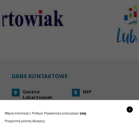
DANE KONTAKTOWE
Gazeta
NIP
Lubartowiak
Rynek II 1
REGON
21-100 Lubartów
x
Więcej informacji o Polityce Prywatności przeczytasz
tutaj
Telefon
Przypomnij później
Akceptuj
81 855 45 68
E-mail