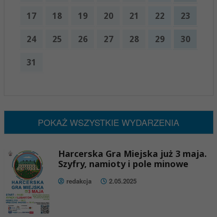
17
18
19
20
21
22
23
24
25
26
27
28
29
30
31
x
Nadchodzące wydarzenia:
Brak wydarzeń w tym okresie
POKAŻ WSZYSTKIE WYDARZENIA
Harcerska Gra Miejska już 3 maja.
Szyfry, namioty i pole minowe
redakcja
2.05.2025