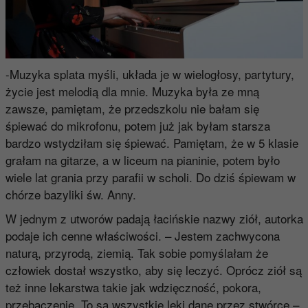
-Muzyka splata myśli, układa je w wielogłosy, partytury,
życie jest melodią dla mnie. Muzyka była ze mną
zawsze, pamiętam, że przedszkolu nie bałam się
śpiewać do mikrofonu, potem już jak byłam starsza
bardzo wstydziłam się śpiewać. Pamiętam, że w 5 klasie
grałam na gitarze, a w liceum na pianinie, potem było
wiele lat grania przy parafii w scholi. Do dziś śpiewam w
chórze bazyliki św. Anny.
W jednym z utworów padają łacińskie nazwy ziół, autorka
podaje ich cenne właściwości. – Jestem zachwycona
naturą, przyrodą, ziemią. Tak sobie pomyślałam że
człowiek dostał wszystko, aby się leczyć. Oprócz ziół są
też inne lekarstwa takie jak wdzięczność, pokora,
przebaczenie. To są wszystkie leki dane przez stwórce –