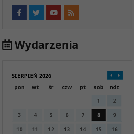
Wydarzenia
SIERPIEŃ 2026
pon
wt
śr
czw
pt
sob
ndz
1
2
3
4
5
6
7
8
9
10
11
12
13
14
15
16