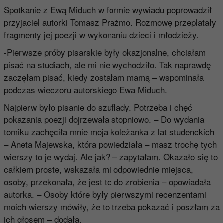
Spotkanie z Ewą Miduch w formie wywiadu poprowadził
przyjaciel autorki Tomasz Prażmo. Rozmowę przeplatały
fragmenty jej poezji w wykonaniu dzieci i młodzieży.
-Pierwsze próby pisarskie były okazjonalne, chciałam
pisać na studiach, ale mi nie wychodziło. Tak naprawdę
zaczęłam pisać, kiedy zostałam mamą – wspominała
podczas wieczoru autorskiego Ewa Miduch.
Najpierw było pisanie do szuflady. Potrzeba i chęć
pokazania poezji dojrzewała stopniowo. – Do wydania
tomiku zachęciła mnie moja koleżanka z lat studenckich
– Aneta Majewska, która powiedziała – masz trochę tych
wierszy to je wydaj. Ale jak? – zapytałam. Okazało się to
całkiem proste, wskazała mi odpowiednie miejsca,
osoby, przekonała, że jest to do zrobienia – opowiadała
autorka. – Osoby które były pierwszymi recenzentami
moich wierszy mówiły, że to trzeba pokazać i poszłam za
ich głosem – dodała.