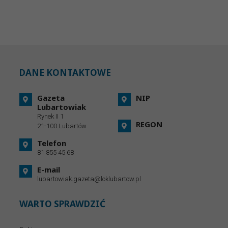
DANE KONTAKTOWE
Gazeta
NIP
Lubartowiak
Rynek II 1
REGON
21-100 Lubartów
Telefon
81 855 45 68
E-mail
lubartowiak.gazeta@loklubartow.pl
WARTO SPRAWDZIĆ