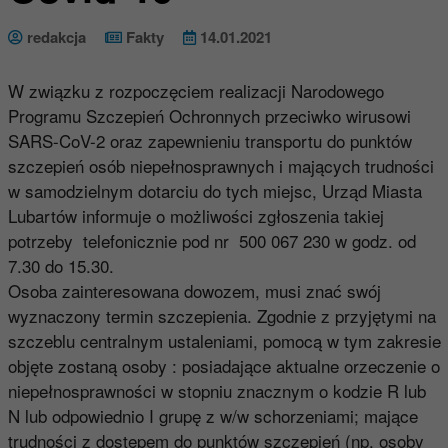
redakcja
Fakty
14.01.2021
W związku z rozpoczęciem realizacji Narodowego
Programu Szczepień Ochronnych przeciwko wirusowi
SARS-CoV-2 oraz zapewnieniu transportu do punktów
szczepień osób niepełnosprawnych i mających trudności
w samodzielnym dotarciu do tych miejsc, Urząd Miasta
Lubartów informuje o możliwości zgłoszenia takiej
potrzeby telefonicznie pod nr 500 067 230 w godz. od
7.30 do 15.30.
Osoba zainteresowana dowozem, musi znać swój
wyznaczony termin szczepienia. Zgodnie z przyjętymi na
szczeblu centralnym ustaleniami, pomocą w tym zakresie
objęte zostaną osoby : posiadające aktualne orzeczenie o
niepełnosprawności w stopniu znacznym o kodzie R lub
N lub odpowiednio I grupę z w/w schorzeniami; mające
trudności z dostępem do punktów szczepień (np. osoby