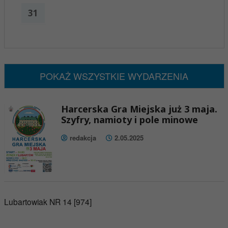
31
x
Nadchodzące wydarzenia:
Brak wydarzeń w tym okresie
POKAŻ WSZYSTKIE WYDARZENIA
Harcerska Gra Miejska już 3 maja.
Szyfry, namioty i pole minowe
redakcja
2.05.2025
Lubartowiak NR 14 [974]