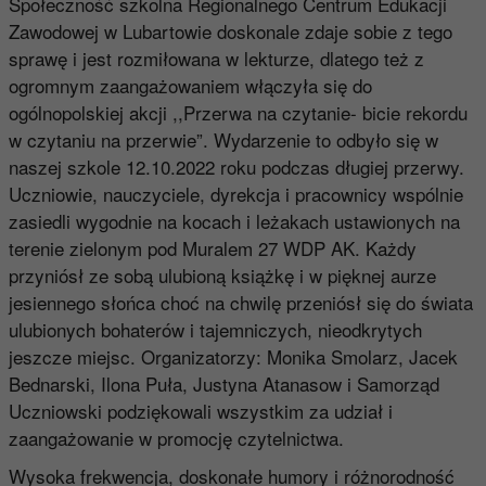
Społeczność szkolna Regionalnego Centrum Edukacji
Zawodowej w Lubartowie doskonale zdaje sobie z tego
sprawę i jest rozmiłowana w lekturze, dlatego też z
ogromnym zaangażowaniem włączyła się do
ogólnopolskiej akcji ,,Przerwa na czytanie- bicie rekordu
w czytaniu na przerwie”. Wydarzenie to odbyło się w
naszej szkole 12.10.2022 roku podczas długiej przerwy.
Uczniowie, nauczyciele, dyrekcja i pracownicy wspólnie
zasiedli wygodnie na kocach i leżakach ustawionych na
terenie zielonym pod Muralem 27 WDP AK. Każdy
przyniósł ze sobą ulubioną książkę i w pięknej aurze
jesiennego słońca choć na chwilę przeniósł się do świata
ulubionych bohaterów i tajemniczych, nieodkrytych
jeszcze miejsc. Organizatorzy: Monika Smolarz, Jacek
Bednarski, Ilona Puła, Justyna Atanasow i Samorząd
Uczniowski podziękowali wszystkim za udział i
zaangażowanie w promocję czytelnictwa.
Wysoka frekwencja, doskonałe humory i różnorodność