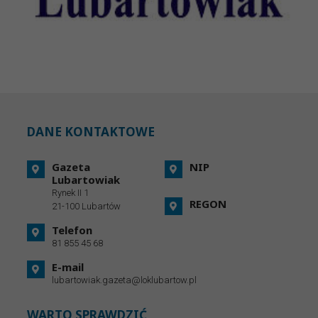
DANE KONTAKTOWE
Gazeta
NIP
Lubartowiak
Rynek II 1
REGON
21-100 Lubartów
Telefon
81 855 45 68
E-mail
lubartowiak.gazeta@loklubartow.pl
WARTO SPRAWDZIĆ