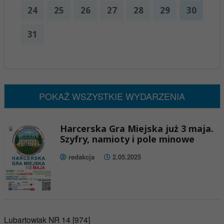
24
25
26
27
28
29
30
31
x
Nadchodzące wydarzenia:
Brak wydarzeń w tym okresie
POKAŻ WSZYSTKIE WYDARZENIA
Harcerska Gra Miejska już 3 maja.
Szyfry, namioty i pole minowe
redakcja
2.05.2025
Lubartowiak NR 14 [974]