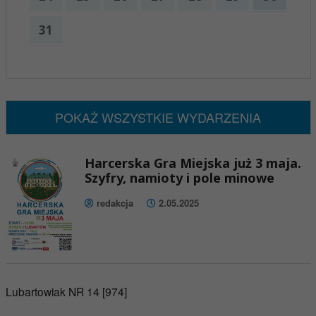
31
x
Nadchodzące wydarzenia:
Brak wydarzeń w tym okresie
POKAŻ WSZYSTKIE WYDARZENIA
Harcerska Gra Miejska już 3 maja.
Szyfry, namioty i pole minowe
redakcja
2.05.2025
Lubartowiak NR 14 [974]