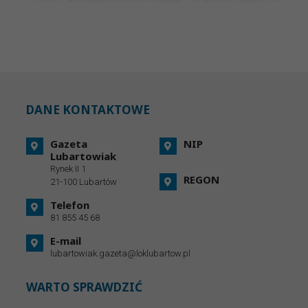
DANE KONTAKTOWE
Gazeta
NIP
Lubartowiak
Rynek II 1
REGON
21-100 Lubartów
Telefon
81 855 45 68
E-mail
lubartowiak.gazeta@loklubartow.pl
WARTO SPRAWDZIĆ