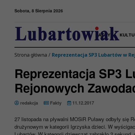
Przejdź do menu
Przejdź do stopki strony
Przejdź do głównej treści strony
Sobota, 8 Sierpnia 2026
FAKTY
KULTU
Strona główna
/
Reprezentacja SP3 Lubartów w R
Reprezentacja SP3 L
Rejonowych Zawodac
redakcja
Fakty
11.12.2017
27 listopada na pływalni MOSiR Puławy odbyły się 
drużynowym w kategorii Igrzyska dzieci. W wyściga
Lubartów. W kategorii dziewcząt zabrakło 2 sekund, 