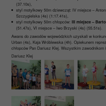
(37.10s),
styl motylkowy 50m dziewcząt: IV miejsce – Anton
Szczygielska (4s) (1:17.41s),
styl motylkowy 50m chłopców:
III miejsce – Bart
(51.47s), VI miejsce – Iwo Brzyski (4s) (55.51s).
Awans do zawodów wojewódzkich uzyskali w konkuren
Urban (4s), Kaja Wróblewska (4h). Opiekunem repreze
chłopców Pan Dariusz Klej. Wszystkim zawodnikom i
Dariusz Klej