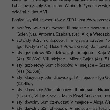
Lubartowa zajęły 3 miejsca. W obu drużynach w większ
dziećmi z klas V-VI.
Poniżej wyniki zawodników z SP3 Lubartów w poszc
sztafety 6x25m dziewcząt: III miejsce z czasem 1:
Goleń (5a), Antonina Szabała (3s), Alicja Wetoszk
sztafety 6x25m chłopców: III miejsce z czasem 1:4
Igor Kostyła (4s), Hubert Kowalski (6b), Jan Lewta
styl grzbietowy 50m dziewcząt:
I miejsce – Kaja 
(4s) (50.86s), VIII miejsce – Milena Gajos (4s) (51
styl grzbietowy 50m chłopców: VI miejsce – Grzego
(4s) (52.36s),
styl klasyczny 50m dziewcząt: IV miejsce – Iga Gol
(52.48s),
styl klasyczny 50m chłopców:
III miejsce – Huber
(56.96s), VIII miejsce – Jakub Kisiel (4s) (1:00.93s
styl dowolny 50m dziewcząt: V miejsce – Alicja We
styl dowolny 50m chłopców: V miejsce – Bartosz Cy