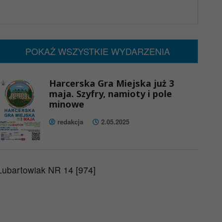
x
Nadchodzące wydarzenia:
Brak wydarzeń w tym okresie
POKAŻ WSZYSTKIE WYDARZENIA
Harcerska Gra Miejska już 3
maja. Szyfry, namioty i pole
minowe
redakcja
2.05.2025
Lubartowiak NR 14 [974]