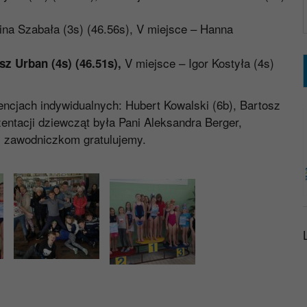
ina Szabała (3s) (46.56s), V miejsce – Hanna
V miejsce – Igor Kostyła (4s)
osz Urban (4s) (46.51s),
cjach indywidualnych: Hubert Kowalski (6b), Bartosz
ntacji dziewcząt była Pani Aleksandra Berger,
 zawodniczkom gratulujemy.