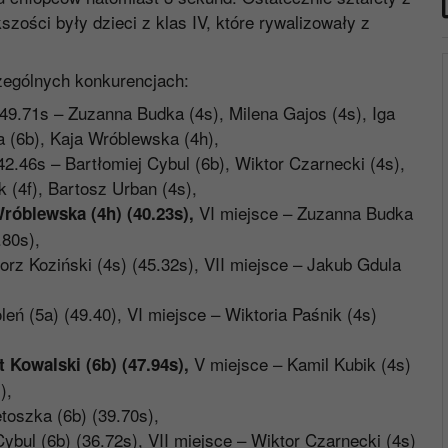
ości były dzieci z klas IV, które rywalizowały z
zególnych konkurencjach:
49.71s – Zuzanna Budka (4s), Milena Gajos (4s), Iga
a (6b), Kaja Wróblewska (4h),
2.46s – Bartłomiej Cybul (6b), Wiktor Czarnecki (4s),
k (4f), Bartosz Urban (4s),
VI miejsce – Zuzanna Budka
Wróblewska (4h) (40.23s),
.80s),
rz Koziński (4s) (45.32s), VII miejsce – Jakub Gdula
eń (5a) (49.40), VI miejsce – Wiktoria Paśnik (4s)
V miejsce – Kamil Kubik (4s)
t Kowalski (6b) (47.94s),
),
toszka (6b) (39.70s),
bul (6b) (36.72s), VII miejsce – Wiktor Czarnecki (4s)