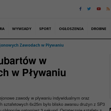
RA
WYWIADY
SPORT
OGŁOSZENIA
DROBNE
ejonowych Zawodach w Pływaniu
ubartów w
h w Pływaniu
Rejonowe zawody w pływaniu indywidualnym oraz
ch sztafetowych 6x25m było blisko awansu drużyn z SP3
u chłopców natomiast 3 sekund. Ostatecznie sztafety z