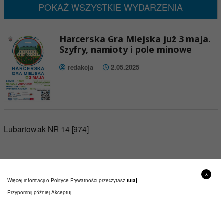
POKAŻ WSZYSTKIE WYDARZENIA
Harcerska Gra Miejska już 3 maja.
Szyfry, namioty i pole minowe
redakcja
2.05.2025
Lubartowiak NR 14 [974]
x
Więcej informacji o Polityce Prywatności przeczytasz
tutaj
Przypomnij później
Akceptuj