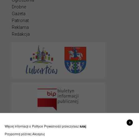
Drobne
Gazeta
Patronat
Reklama
Redakcja
x
Więcej informacji o Polityce Prywatności przeczytasz
tutaj
Przypomnij później
Akceptuj
© 2022 LUBARTOWIAK