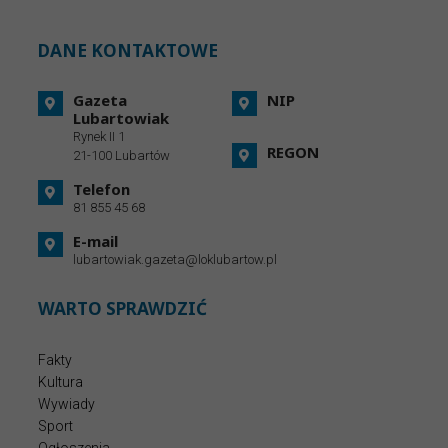
DANE KONTAKTOWE
Gazeta
NIP
Lubartowiak
Rynek II 1
REGON
21-100 Lubartów
Telefon
81 855 45 68
E-mail
lubartowiak.gazeta@loklubartow.pl
WARTO SPRAWDZIĆ
Fakty
Kultura
Wywiady
Sport
Ogłoszenia