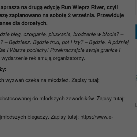
zaprasza na drugą edycję Run Wieprz River, czyli
ezę zaplanowano na sobotę 2 września. Przewiduje
tanse dla dorosłych.
zie bieg, czołganie, pluskanie, brodzenie w błocie? –
– Będziesz. Będzie trud, pot i łzy? – Będzie. A później
as i Wasze pociechy! Przekraczajcie swoje granice i
 wydarzenie reklamują organizatorzy.
ży:
ch wyzwań czeka na młodzież. Zapisy tutaj:
 dostosowanej do młodszych zawodników. Zapisy tutaj:
ajmłodszych biegaczy. Zapisy tutaj:
https://www.e-