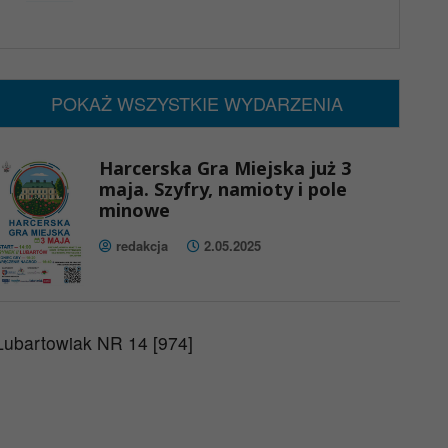
x
Nadchodzące wydarzenia:
Brak wydarzeń w tym okresie
POKAŻ WSZYSTKIE WYDARZENIA
Harcerska Gra Miejska już 3
maja. Szyfry, namioty i pole
minowe
redakcja
2.05.2025
Lubartowiak NR 14 [974]