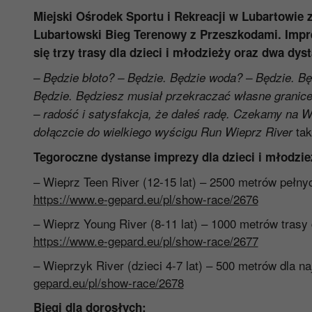
Miejski Ośrodek Sportu i Rekreacji w Lubartowie 
Lubartowski Bieg Terenowy z Przeszkodami. Impr
się trzy trasy dla dzieci i młodzieży oraz dwa dys
– Będzie błoto? – Będzie. Będzie woda? – Będzie. Będ
Będzie. Będziesz musiał przekraczać własne granice? 
– radość i satysfakcja, że dałeś radę. Czekamy na W
tak
dołączcie do wielkiego wyścigu Run Wieprz River
Tegoroczne dystanse imprezy dla dzieci i młodzie
– Wieprz Teen River (12-15 lat) – 2500 metrów pełny
https://www.e-gepard.eu/pl/show-race/2676
– Wieprz Young River (8-11 lat) – 1000 metrów trasy
https://www.e-gepard.eu/pl/show-race/2677
– Wieprzyk River (dzieci 4-7 lat) – 500 metrów dla n
gepard.eu/pl/show-race/2678
Biegi dla dorosłych: