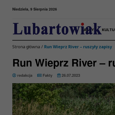
Przejdź do menu
Przejdź do stopki strony
Przejdź do głównej treści strony
Niedziela, 9 Sierpnia 2026
FAKTY
KULTU
Strona główna
/
Run Wieprz River – ruszyły zapisy
Run Wieprz River – r
redakcja
Fakty
26.07.2023