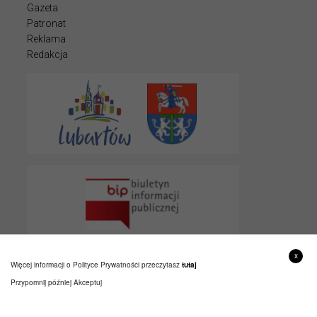
Gazeta
Patronat
Reklama
Redakcja
x
Więcej informacji o Polityce Prywatności przeczytasz
tutaj
Przypomnij później
Akceptuj
© 2022 LUBARTOWIAK
PROJEKT I WYKONANIE
ITLU.PL