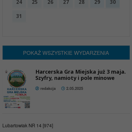
24
25
26
27
28
29
30
31
x
Nadchodzące wydarzenia:
Brak wydarzeń w tym okresie
POKAŻ WSZYSTKIE WYDARZENIA
Harcerska Gra Miejska już 3 maja.
Szyfry, namioty i pole minowe
redakcja
2.05.2025
Lubartowiak NR 14 [974]