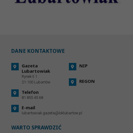
DANE KONTAKTOWE
Gazeta
NIP
Lubartowiak
Rynek II 1
REGON
21-100 Lubartów
Telefon
81 855 45 68
E-mail
lubartowiak.gazeta@loklubartow.pl
WARTO SPRAWDZIĆ