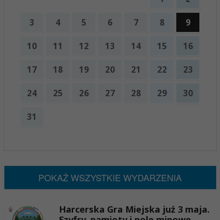
3
4
5
6
7
8
9
10
11
12
13
14
15
16
17
18
19
20
21
22
23
24
25
26
27
28
29
30
31
x
Nadchodzące wydarzenia:
Brak wydarzeń w tym okresie
POKAŻ WSZYSTKIE WYDARZENIA
Harcerska Gra Miejska już 3 maja.
Szyfry, namioty i pole minowe