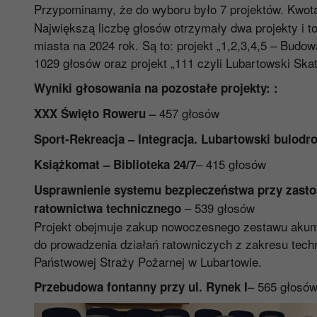
Przypominamy, że
do wyboru było 7 projektów. Kwot
Największą liczbę głosów otrzymały dwa projekty i to
miasta na 2024 rok. Są to: projekt „1,2,3,4,5 – Budo
1029 głosów oraz projekt „111 czyli Lubartowski Ska
Wyniki głosowania na pozostałe projekty: :
457 głosów
XXX Święto Roweru –
Sport-Rekreacja – Integracja. Lubartowski bulodro
– 415 głosów
Książkomat – Biblioteka 24/7
Usprawnienie systemu bezpieczeństwa przy zasto
– 539 głosów
ratownictwa technicznego
Projekt obejmuje zakup nowoczesnego zestawu akum
do prowadzenia działań ratowniczych z zakresu tec
Państwowej Straży Pożarnej w Lubartowie.
– 565 głosów
Przebudowa fontanny przy ul. Rynek I