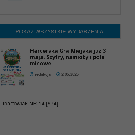
x
Nadchodzące wydarzenia:
Brak wydarzeń w tym okresie
POKAŻ WSZYSTKIE WYDARZENIA
Harcerska Gra Miejska już 3
maja. Szyfry, namioty i pole
minowe
redakcja
2.05.2025
Lubartowiak NR 14 [974]