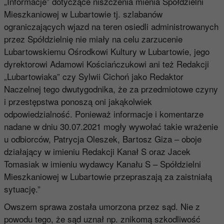
„Informacje” dotyczące niszczenia mienia Spółdzielni
Mieszkaniowej w Lubartowie tj. szlabanów
ograniczających wjazd na teren osiedli administrowanych
przez Spółdzielnię nie miały na celu zarzucenie
Lubartowskiemu Ośrodkowi Kultury w Lubartowie, jego
dyrektorowi Adamowi Kościańczukowi ani też Redakcji
„Lubartowiaka” czy Sylwii Cichoń jako Redaktor
Naczelnej tego dwutygodnika, że za przedmiotowe czyny
i przestępstwa ponoszą oni jakąkolwiek
odpowiedzialność. Ponieważ informacje i komentarze
nadane w dniu 30.07.2021 mogły wywołać takie wrażenie
u odbiorców, Patrycja Oleszek, Bartosz Giza – oboje
działający w imieniu Redakcji Kanał S oraz Jacek
Tomasiak w imieniu wydawcy Kanału S – Spółdzielni
Mieszkaniowej w Lubartowie przepraszają za zaistniałą
sytuację.”
Owszem sprawa została umorzona przez sąd. Nie z
powodu tego, że sąd uznał np. znikomą szkodliwość