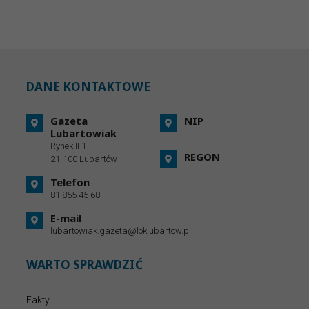
DANE KONTAKTOWE
Gazeta
NIP
Lubartowiak
Rynek II 1
REGON
21-100 Lubartów
Telefon
81 855 45 68
E-mail
lubartowiak.gazeta@loklubartow.pl
WARTO SPRAWDZIĆ
Fakty