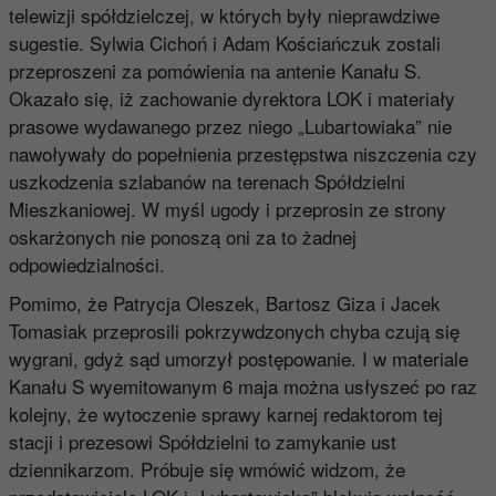
telewizji spółdzielczej, w których były nieprawdziwe
sugestie. Sylwia Cichoń i Adam Kościańczuk zostali
przeproszeni za pomówienia na antenie Kanału S.
Okazało się, iż zachowanie dyrektora LOK i materiały
prasowe wydawanego przez niego „Lubartowiaka” nie
nawoływały do popełnienia przestępstwa niszczenia czy
uszkodzenia szlabanów na terenach Spółdzielni
Mieszkaniowej. W myśl ugody i przeprosin ze strony
oskarżonych nie ponoszą oni za to żadnej
odpowiedzialności.
Pomimo, że Patrycja Oleszek, Bartosz Giza i Jacek
Tomasiak przeprosili pokrzywdzonych chyba czują się
wygrani, gdyż sąd umorzył postępowanie. I w materiale
Kanału S wyemitowanym 6 maja można usłyszeć po raz
kolejny, że wytoczenie sprawy karnej redaktorom tej
stacji i prezesowi Spółdzielni to zamykanie ust
dziennikarzom. Próbuje się wmówić widzom, że