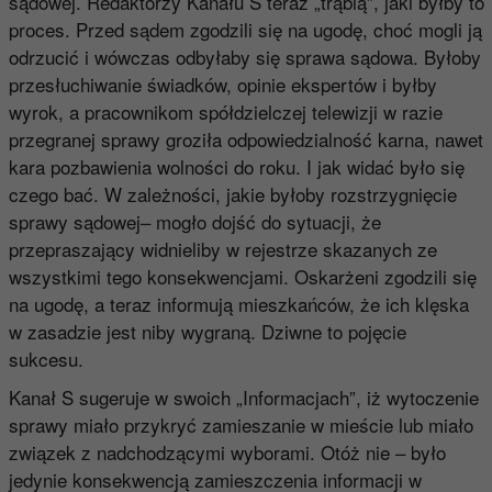
sądowej. Redaktorzy Kanału S teraz „trąbią”, jaki byłby to
proces. Przed sądem zgodzili się na ugodę, choć mogli ją
odrzucić i wówczas odbyłaby się sprawa sądowa. Byłoby
przesłuchiwanie świadków, opinie ekspertów i byłby
wyrok, a pracownikom spółdzielczej telewizji w razie
przegranej sprawy groziła odpowiedzialność karna, nawet
kara pozbawienia wolności do roku. I jak widać było się
czego bać. W zależności, jakie byłoby rozstrzygnięcie
sprawy sądowej– mogło dojść do sytuacji, że
przepraszający widnieliby w rejestrze skazanych ze
wszystkimi tego konsekwencjami. Oskarżeni zgodzili się
na ugodę, a teraz informują mieszkańców, że ich klęska
w zasadzie jest niby wygraną. Dziwne to pojęcie
sukcesu.
Kanał S sugeruje w swoich „Informacjach”, iż wytoczenie
sprawy miało przykryć zamieszanie w mieście lub miało
związek z nadchodzącymi wyborami. Otóż nie – było
jedynie konsekwencją zamieszczenia informacji w