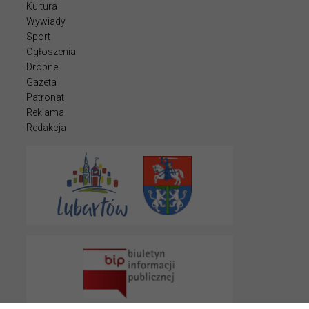
Kultura
Wywiady
Sport
Ogłoszenia
Drobne
Gazeta
Patronat
Reklama
Redakcja