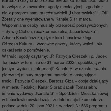
Bartosza Gizy oraz prezesa SM Jacka Tomasiaka. Miało
to związek z zawarciem ugody mediacyjnej i zgodnie z
nią z przeprosinami przedstawicieli „Lubartowiaka” i LOK.
Zostały one wyemitowane w Kanale S 11 marca.
Wspomniane osoby musiały przeprosić pokrzywdzonych
– Sylwię Cichoń, redaktor naczelną „Lubartowiaka” i
Adama Kościańczuka, dyrektora Lubartowskiego
Ośrodka Kultury – wydawcę gazety, którzy wnieśli akt
oskarżenia o pomówienie.
W treści ugody czytamy: „P. Patrycja Oleszek i p. Jacek
Tomasiak w terminie do 31 marca 2022r. opublikują w
jednym wydaniu „Informacji” Kanału S, w czasie trwania
pierwszej minuty programu materiał o następującej
treści: Patrycja Oleszek, Bartosz Giza – oboje działający
w imieniu Redakcji Kanał S oraz Jacek Tomasiak w
imieniu wydawcy „Kanału S” – Spółdzielni Mieszkaniowej
w Lubartowie oświadczają, że informacje i komentarze
podane w dniu 20 lipca 2021 r. w edycji Nr 566 programu