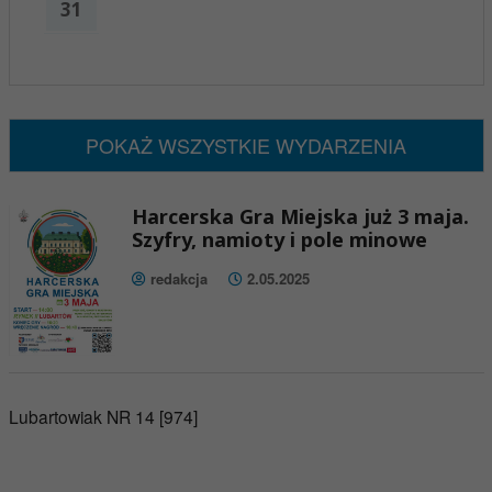
31
x
Nadchodzące wydarzenia:
Brak wydarzeń w tym okresie
POKAŻ WSZYSTKIE WYDARZENIA
Harcerska Gra Miejska już 3 maja.
Szyfry, namioty i pole minowe
redakcja
2.05.2025
Lubartowiak NR 14 [974]