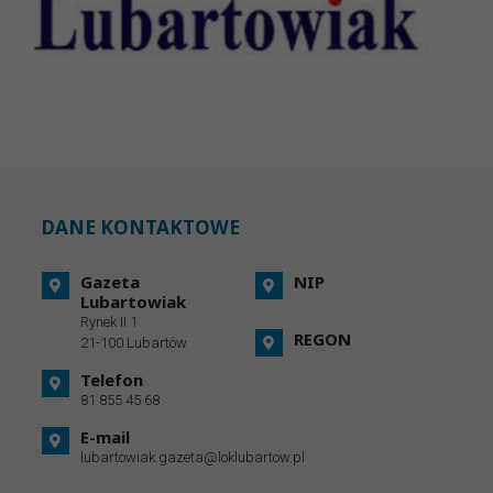
DANE KONTAKTOWE
Gazeta
NIP
Lubartowiak
Rynek II 1
REGON
21-100 Lubartów
Telefon
81 855 45 68
E-mail
lubartowiak.gazeta@loklubartow.pl