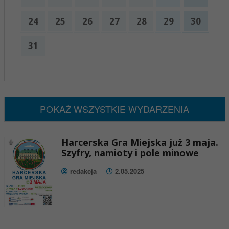
24
25
26
27
28
29
30
31
x
Nadchodzące wydarzenia:
Brak wydarzeń w tym okresie
POKAŻ WSZYSTKIE WYDARZENIA
Harcerska Gra Miejska już 3 maja.
Szyfry, namioty i pole minowe
redakcja
2.05.2025