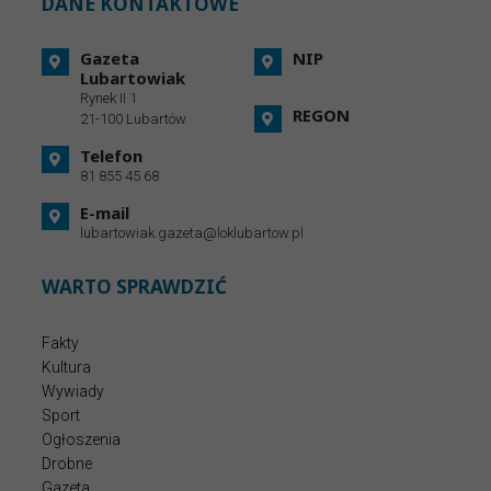
DANE KONTAKTOWE
Gazeta
NIP
Lubartowiak
Rynek II 1
REGON
21-100 Lubartów
Telefon
81 855 45 68
E-mail
lubartowiak.gazeta@loklubartow.pl
WARTO SPRAWDZIĆ
Fakty
Kultura
Wywiady
Sport
Ogłoszenia
Drobne
Gazeta