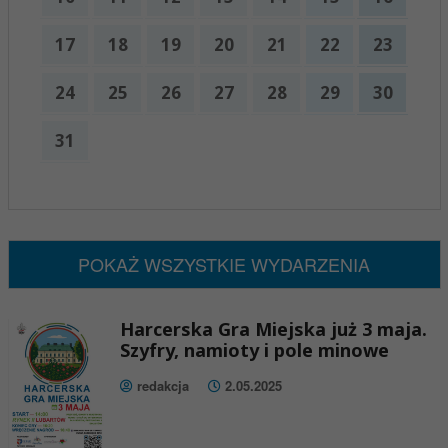
17
18
19
20
21
22
23
24
25
26
27
28
29
30
31
x
Nadchodzące wydarzenia:
Brak wydarzeń w tym okresie
POKAŻ WSZYSTKIE WYDARZENIA
Harcerska Gra Miejska już 3 maja.
Szyfry, namioty i pole minowe
redakcja
2.05.2025