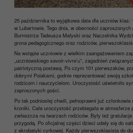
25 października to wyjątkowa data dla uczniów klas: 1
w Lubartowie. Tego dnia, w obecności zaproszonych 
Burmistrza Tadeusza Małyski oraz Naczelnika Wydzia
grona pedagogicznego oraz rodziców, pierwszoklasiśc
Na wstępie uczniowie z wielkim zaangażowaniem z
„uczniowskiego savoir-vivre’u”, zagadnień związany
patriotyczną postawą. Po czym 101 pierwszaków, pr
dobrymi Polakami, godnie reprezentować swoją szko
rodzicom i nauczycielom. Uroczystość uświetniło s
zaproszonych gości.
Po tak podniosłej chwili, pełnoprawni już członkowie 
kroniki. Cała uroczystość przebiegała w atmosferze 
zwłaszcza na twarzach rodziców. Były też gratulacje
przygodą. Po oficjalnej części dzieci udały się do sa
z akrobatyki cyrkowej. Każdy pierwszoklasista do d