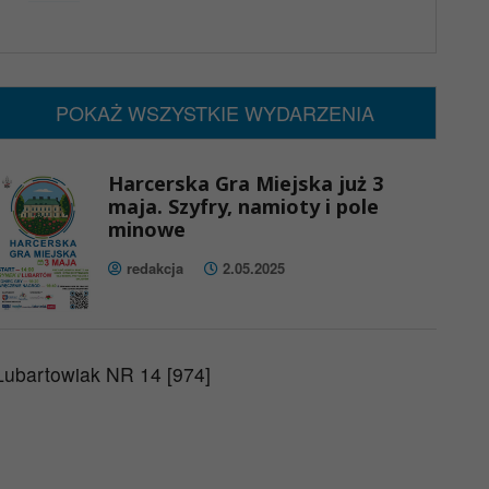
x
Nadchodzące wydarzenia:
Brak wydarzeń w tym okresie
POKAŻ WSZYSTKIE WYDARZENIA
Harcerska Gra Miejska już 3
maja. Szyfry, namioty i pole
minowe
redakcja
2.05.2025
Lubartowiak NR 14 [974]