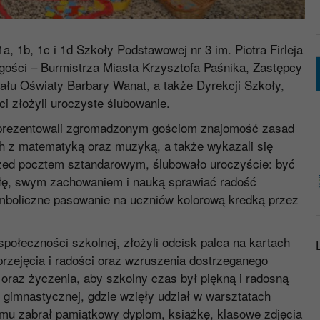
a, 1b, 1c i 1d Szkoły Podstawowej nr 3 im. Piotra Firleja
gości – Burmistrza Miasta Krzysztofa Paśnika, Zastępcy
łu Oświaty Barbary Wanat, a także Dyrekcji Szkoły,
i złożyli uroczyste ślubowanie.
aprezentowali zgromadzonym gościom znajomość zasad
ch z matematyką oraz muzyką, a także wykazali się
zed pocztem sztandarowym, ślubowało uroczyście: być
łę, swym zachowaniem i nauką sprawiać radość
ymboliczne pasowanie na uczniów kolorową kredką przez
społeczności szkolnej, złożyli odcisk palca na kartach
przejęcia i radości oraz wzruszenia dostrzeganego
 oraz życzenia, aby szkolny czas był piękną i radosną
li gimnastycznej, gdzie wzięły udział w warsztatach
omu zabrał pamiątkowy dyplom, książkę, klasowe zdjęcia