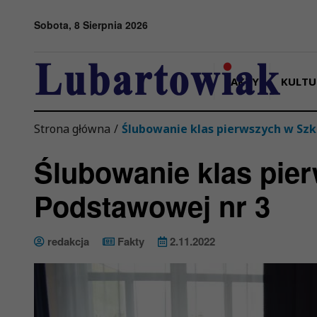
Przejdź do menu
Przejdź do stopki strony
Przejdź do głównej treści strony
Sobota, 8 Sierpnia 2026
FAKTY
KULTU
Strona główna
/
Ślubowanie klas pierwszych w Szk
Ślubowanie klas pie
Podstawowej nr 3
redakcja
Fakty
2.11.2022