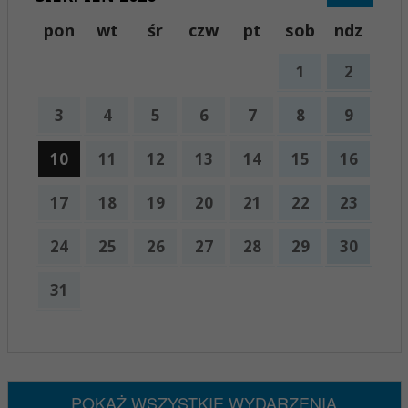
pon
wt
śr
czw
pt
sob
ndz
1
2
3
4
5
6
7
8
9
10
11
12
13
14
15
16
17
18
19
20
21
22
23
24
25
26
27
28
29
30
31
x
Nadchodzące wydarzenia:
Brak wydarzeń w tym okresie
POKAŻ WSZYSTKIE WYDARZENIA