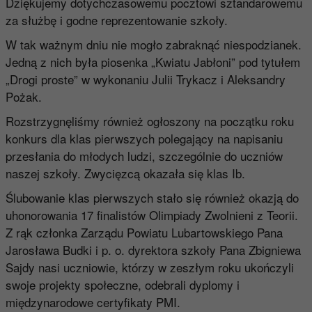
Dziękujemy dotychczasowemu pocztowi sztandarowemu
za służbę i godne reprezentowanie szkoły.
W tak ważnym dniu nie mogło zabraknąć niespodzianek.
Jedną z nich była piosenka „Kwiatu Jabłoni” pod tytułem
„Drogi proste” w wykonaniu Julii Trykacz i Aleksandry
Pożak.
Rozstrzygnęliśmy również ogłoszony na początku roku
konkurs dla klas pierwszych polegający na napisaniu
przesłania do młodych ludzi, szczególnie do uczniów
naszej szkoły. Zwycięzcą okazała się klas Ib.
Ślubowanie klas pierwszych stało się również okazją do
uhonorowania 17 finalistów Olimpiady Zwolnieni z Teorii.
Z rąk członka Zarządu Powiatu Lubartowskiego Pana
Jarosława Budki i p. o. dyrektora szkoły Pana Zbigniewa
Sajdy nasi uczniowie, którzy w zeszłym roku ukończyli
swoje projekty społeczne, odebrali dyplomy i
międzynarodowe certyfikaty PMI.