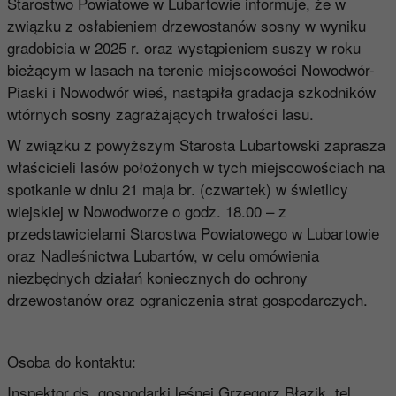
Starostwo Powiatowe w Lubartowie informuje, że w
związku z osłabieniem drzewostanów sosny w wyniku
gradobicia w 2025 r. oraz wystąpieniem suszy w roku
bieżącym w lasach na terenie miejscowości Nowodwór-
Piaski i Nowodwór wieś, nastąpiła gradacja szkodników
wtórnych sosny zagrażających trwałości lasu.
W związku z powyższym Starosta Lubartowski zaprasza
właścicieli lasów położonych w tych miejscowościach na
spotkanie w dniu 21 maja br. (czwartek) w świetlicy
wiejskiej w Nowodworze o godz. 18.00 – z
przedstawicielami Starostwa Powiatowego w Lubartowie
oraz Nadleśnictwa Lubartów, w celu omówienia
niezbędnych działań koniecznych do ochrony
drzewostanów oraz ograniczenia strat gospodarczych.
Osoba do kontaktu:
Inspektor ds. gospodarki leśnej Grzegorz Błazik, tel.