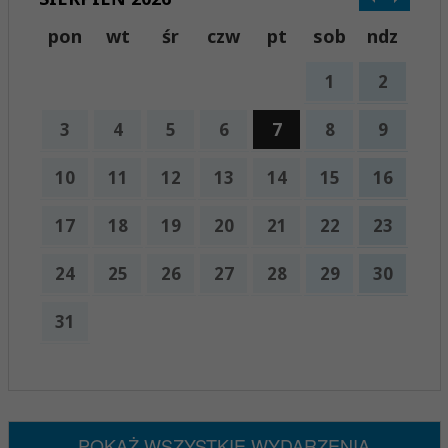
pon
wt
śr
czw
pt
sob
ndz
1
2
3
4
5
6
7
8
9
10
11
12
13
14
15
16
17
18
19
20
21
22
23
24
25
26
27
28
29
30
31
x
Nadchodzące wydarzenia:
Brak wydarzeń w tym okresie
POKAŻ WSZYSTKIE WYDARZENIA