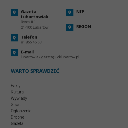
Gazeta
NIP
Lubartowiak
Rynek II 1
REGON
21-100 Lubartów
Telefon
81 855 45 68
E-mail
lubartowiak.gazeta@loklubartow.pl
WARTO SPRAWDZIĆ
Fakty
Kultura
Wywiady
Sport
Ogłoszenia
Drobne
Gazeta