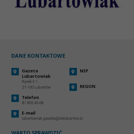
DANE KONTAKTOWE
Gazeta
NIP
Lubartowiak
Rynek II 1
REGON
21-100 Lubartów
Telefon
81 855 45 68
E-mail
lubartowiak.gazeta@loklubartow.pl
WARTO SPRAWDZIĆ