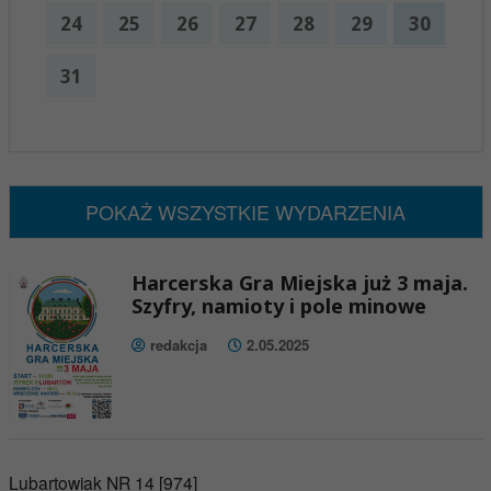
24
25
26
27
28
29
30
31
x
Nadchodzące wydarzenia:
Brak wydarzeń w tym okresie
POKAŻ WSZYSTKIE WYDARZENIA
Harcerska Gra Miejska już 3 maja.
Szyfry, namioty i pole minowe
redakcja
2.05.2025
Lubartowiak NR 14 [974]