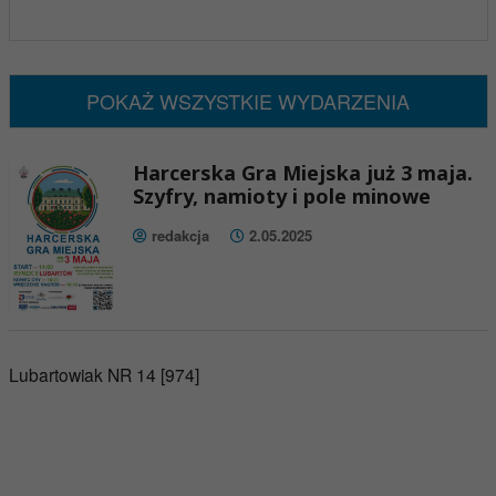
x
Nadchodzące wydarzenia:
Brak wydarzeń w tym okresie
POKAŻ WSZYSTKIE WYDARZENIA
Harcerska Gra Miejska już 3 maja.
Szyfry, namioty i pole minowe
redakcja
2.05.2025
Lubartowiak NR 14 [974]