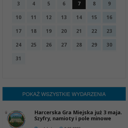
3
4
5
6
7
8
9
10
11
12
13
14
15
16
17
18
19
20
21
22
23
24
25
26
27
28
29
30
31
x
Nadchodzące wydarzenia:
Brak wydarzeń w tym okresie
POKAŻ WSZYSTKIE WYDARZENIA
Harcerska Gra Miejska już 3 maja.
Szyfry, namioty i pole minowe