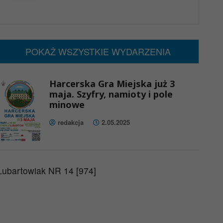
x
Nadchodzące wydarzenia:
Brak wydarzeń w tym okresie
POKAŻ WSZYSTKIE WYDARZENIA
Harcerska Gra Miejska już 3
maja. Szyfry, namioty i pole
minowe
redakcja
2.05.2025
Lubartowiak NR 14 [974]