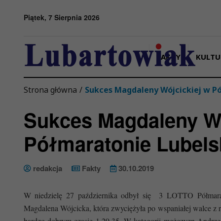
Przejdź do menu
Przejdź do stopki strony
Przejdź do głównej treści strony
Piątek, 7 Sierpnia 2026
FAKTY
KULTU
Strona główna
/
Sukces Magdaleny Wójcickiej w P
Sukces Magdaleny Wó
Półmaratonie Lubel
redakcja
Fakty
30.10.2019
W niedzielę 2
7
października odbył się
3
LOTTO
Półmar
Magdalena
Wójcicka
, która
zwyciężyła po wspaniałej walce z 
bardzo dobrym czasie 1.29.
35
. W kategorii mężczyzn
Andrze