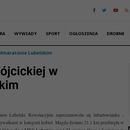
RA
WYWIADY
SPORT
OGŁOSZENIA
DROBNE
ółmaratonie Lubelskim
jcickiej w
skim
aton Lubelsk
i
.
Rew
e
lacyjnie
zaprezentowa
ła się
lubartowianka –
rywalkami w kategorii kobiet.
Magda
dystans 21,1 km przebiegła w
j Orłowski z MKS Lubartów zajął 22 miejsce Open i 3 miejsce w