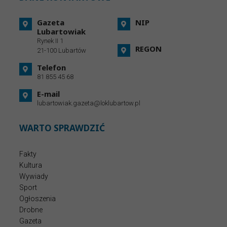
Gazeta
NIP
Lubartowiak
Rynek II 1
REGON
21-100 Lubartów
Telefon
81 855 45 68
E-mail
lubartowiak.gazeta@loklubartow.pl
WARTO SPRAWDZIĆ
Fakty
Kultura
Wywiady
Sport
Ogłoszenia
Drobne
Gazeta