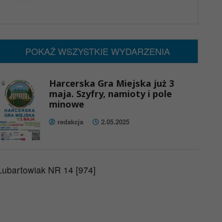
x
Nadchodzące wydarzenia:
Brak wydarzeń w tym okresie
POKAŻ WSZYSTKIE WYDARZENIA
Harcerska Gra Miejska już 3
maja. Szyfry, namioty i pole
minowe
redakcja
2.05.2025
Lubartowiak NR 14 [974]