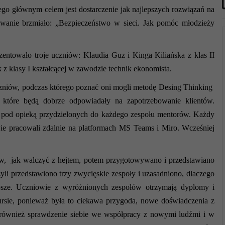
go głównym celem jest dostarczenie jak najlepszych rozwiązań na
anie brzmiało: „Bezpieczeństwo w sieci. Jak pomóc młodzieży
ntowało troje uczniów: Klaudia Guz i Kinga Kiliańska z klas II
z klasy I kształcącej w zawodzie technik ekonomista.
zniów, podczas którego poznać oni mogli metodę Desing Thinking
 które będą dobrze odpowiadały na zapotrzebowanie klientów.
 pod opieką przydzielonych do każdego zespołu mentorów. Każdy
wie pracowali zdalnie na platformach MS Teams i Miro. Wcześniej
yw, jak walczyć z hejtem, potem przygotowywano i przedstawiano
yli przedstawiono trzy zwycięskie zespoły i uzasadniono, dlaczego
lepsze. Uczniowie z wyróżnionych zespołów otrzymają dyplomy i
rsie, ponieważ była to ciekawa przygoda, nowe doświadczenia z
e również sprawdzenie siebie we współpracy z nowymi ludźmi i w