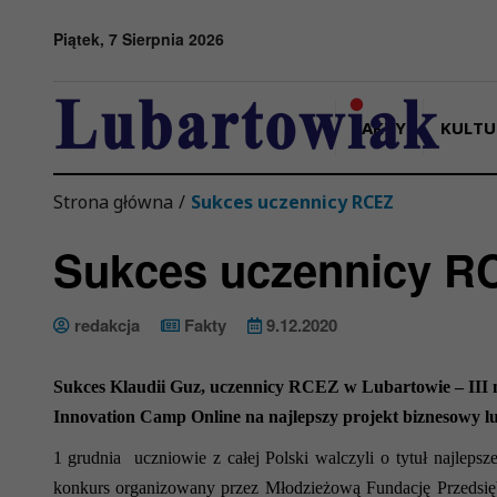
Przejdź do menu
Przejdź do stopki strony
Przejdź do głównej treści strony
Piątek, 7 Sierpnia 2026
FAKTY
KULTU
Strona główna
/
Sukces uczennicy RCEZ
Sukces uczennicy R
redakcja
Fakty
9.12.2020
Sukces Klaudii Guz, uczennicy RCEZ w Lubartowie – III 
Innovation Camp Online na najlepszy projekt biznesowy lu
1 grudnia uczniowie z całej Polski walczyli o tytuł najlepsz
konkurs organizowany przez Młodzieżową Fundację Przedsię