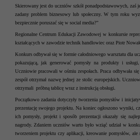
Skierowany jest do uczniów szkół ponadpodstawowych, zaś je
zadany problem biznesowy lub społeczny. W tym roku wyzw
bezpiecznie poruszać się w social media?”
Regionalne Centrum Edukacji Zawodowej w konkursie repreze
kształcących w zawodzie technik handlowiec oraz Piotr Nowak 
Konkurs odbywał się w formie całodniowego warsztatu dla uc
pokazującą, jak generować pomysły na produkty i usługi,
Uczniowie pracowali w ośmiu zespołach. Praca odbywała się
zespół otrzymał nazwę jednej ze stolic europejskich. Ucznio
otrzymali próbną tablicę wraz z instrukcją obsługi.
Początkowo zadania dotyczyły tworzenia pomysłów i inicjat
prezentację swojego projektu. Na koniec ogłoszono wyniki, cz
ich pomysły, projekt i sposób prezentacji okazały się naj
nagrody.
Zdaniem uczniów warto było wziąć udział w konku
tworzeniem projektu czy aplikacji, kreowanie pomysłów, al