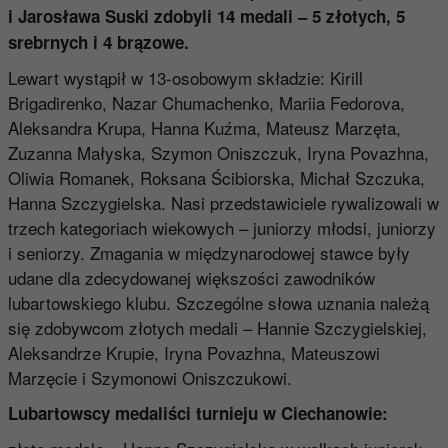
i Jarosława Suski zdobyli 14 medali – 5 złotych, 5
srebrnych i 4 brązowe.
Lewart wystąpił w 13-osobowym składzie: Kirill
Brigadirenko, Nazar Chumachenko, Mariia Fedorova,
Aleksandra Krupa, Hanna Kuźma, Mateusz Marzęta,
Zuzanna Małyska, Szymon Oniszczuk, Iryna Povazhna,
Oliwia Romanek, Roksana Ścibiorska, Michał Szczuka,
Hanna Szczygielska. Nasi przedstawiciele rywalizowali w
trzech kategoriach wiekowych – juniorzy młodsi, juniorzy
i seniorzy. Zmagania w międzynarodowej stawce były
udane dla zdecydowanej większości zawodników
lubartowskiego klubu. Szczególne słowa uznania należą
się zdobywcom złotych medali – Hannie Szczygielskiej,
Aleksandrze Krupie, Iryna Povazhna, Mateuszowi
Marzęcie i Szymonowi Oniszczukowi.
Lubartowscy medaliści turnieju w Ciechanowie: