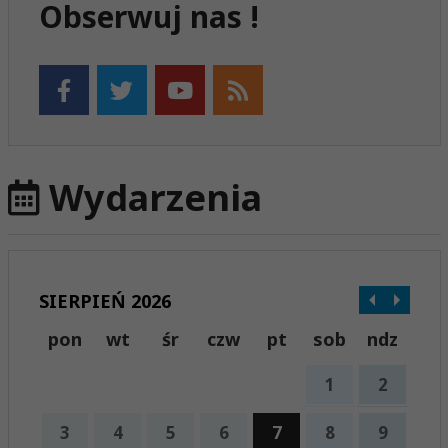
Obserwuj nas !
Wydarzenia
SIERPIEŃ 2026
pon
wt
śr
czw
pt
sob
ndz
1
2
3
4
5
6
7
8
9