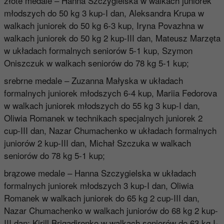
złote medale – Hanna Szczygielska w walkach juniorek
młodszych do 50 kg 3 kup-I dan, Aleksandra Krupa w
walkach juniorek do 50 kg 6-3 kup, Iryna Povazhna w
walkach juniorek do 50 kg 2 kup-III dan, Mateusz Marzęta
w układach formalnych seniorów 5-1 kup, Szymon
Oniszczuk w walkach seniorów do 78 kg 5-1 kup;
srebrne medale – Zuzanna Małyska w układach
formalnych juniorek młodszych 6-4 kup, Mariia Fedorova
w walkach juniorek młodszych do 55 kg 3 kup-I dan,
Oliwia Romanek w technikach specjalnych juniorek 2
cup-III dan, Nazar Chumachenko w układach formalnych
juniorów 2 kup-III dan, Michał Szczuka w walkach
seniorów do 78 kg 5-1 kup;
brązowe medale – Hanna Szczygielska w układach
formalnych juniorek młodszych 3 kup-I dan, Oliwia
Romanek w walkach juniorek do 65 kg 2 cup-III dan,
Nazar Chumachenko w walkach juniorów do 68 kg 2 kup-
III dan; Kirill Brigadirenko w walkach seniorów do 63 kg I-