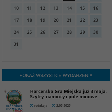
10
11
12
13
14
15
16
17
18
19
20
21
22
23
24
25
26
27
28
29
30
31
x
Nadchodzące wydarzenia:
Brak wydarzeń w tym okresie
POKAŻ WSZYSTKIE WYDARZENIA
Harcerska Gra Miejska już 3 maja.
Szyfry, namioty i pole minowe
redakcja
2.05.2025