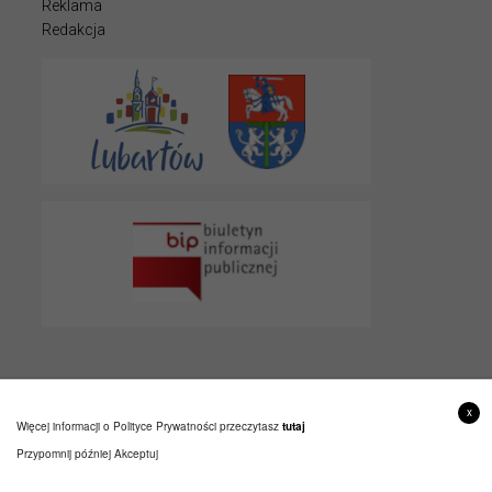
Reklama
Redakcja
© 2022 LUBARTOWIAK
x
PROJEKT I WYKONANIE
ITLU.PL
Więcej informacji o Polityce Prywatności przeczytasz
tutaj
Przypomnij później
Akceptuj