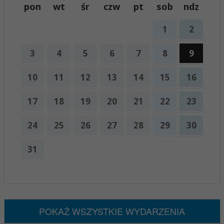
pon
wt
śr
czw
pt
sob
ndz
1
2
3
4
5
6
7
8
9
10
11
12
13
14
15
16
17
18
19
20
21
22
23
24
25
26
27
28
29
30
31
x
Nadchodzące wydarzenia:
Brak wydarzeń w tym okresie
POKAŻ WSZYSTKIE WYDARZENIA