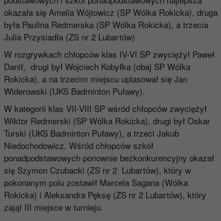
okazała się Amelia Wójtowicz (SP Wólka Rokicka), druga
była Paulina Redmerska (SP Wólka Rokicka), a trzecia
Julia Przysiadła (ZS nr 2 Lubartów).
W rozgrywkach chłopców klas IV-VI SP zwyciężył Paweł
Danił, drugi był Wojciech Kobyłka (obaj SP Wólka
Rokicka), a na trzecim miejscu uplasował się Jan
Widerowski (UKS Badminton Puławy).
W kategorii klas VII-VIII SP wśród chłopców zwyciężył
Wiktor Redmerski (SP Wólka Rokicka), drugi był Oskar
Turski (UKS Badminton Puławy), a trzeci Jakub
Niedochodowicz. Wśród chłopców szkół
ponadpodstawowych ponownie bezkonkurencyjny okazał
się Szymon Czubacki (ZS nr 2 Lubartów), który w
pokonanym polu zostawił Marcela Sagana (Wólka
Rokicka) i Aleksandra Pęksę (ZS nr 2 Lubartów), który
zajął III miejsce w turnieju.