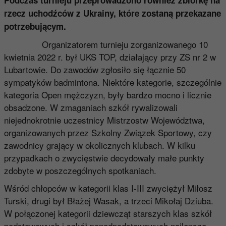
rzecz uchodźców z Ukrainy, które zostaną przekazane
potrzebującym.
Organizatorem turnieju zorganizowanego 10
kwietnia 2022 r. był UKS TOP, działający przy ZS nr 2 w
Lubartowie. Do zawodów zgłosiło się łącznie 50
sympatyków badmintona. Niektóre kategorie, szczególnie
kategoria Open mężczyzn, były bardzo mocno i licznie
obsadzone. W zmaganiach szkół rywalizowali
niejednokrotnie uczestnicy Mistrzostw Województwa,
organizowanych przez Szkolny Związek Sportowy, czy
zawodnicy grający w okolicznych klubach. W kilku
przypadkach o zwycięstwie decydowały małe punkty
zdobyte w poszczególnych spotkaniach.
Wśród chłopców w kategorii klas I-III zwyciężył Miłosz
Turski, drugi był Błażej Wasak, a trzeci Mikołaj Dziuba.
W połączonej kategorii dziewcząt starszych klas szkół
podstawowych i szkół ponadpodstawowych najlepsza