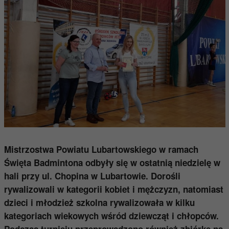
Mistrzostwa Powiatu Lubartowskiego w ramach
Święta Badmintona odbyły się w ostatnią niedzielę w
hali przy ul. Chopina w Lubartowie. Dorośli
rywalizowali w kategorii kobiet i mężczyzn, natomiast
dzieci i młodzież szkolna rywalizowała w kilku
kategoriach wiekowych wśród dziewcząt i chłopców.
Podczas turnieju przeprowadzono również zbiórkę na