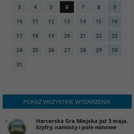
3
4
5
6
7
8
9
10
11
12
13
14
15
16
17
18
19
20
21
22
23
24
25
26
27
28
29
30
31
x
Nadchodzące wydarzenia:
Brak wydarzeń w tym okresie
POKAŻ WSZYSTKIE WYDARZENIA
Harcerska Gra Miejska już 3 maja.
Szyfry, namioty i pole minowe