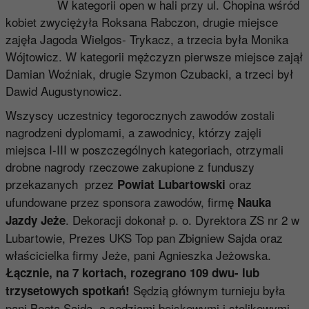
W kategorii open w hali przy ul. Chopina wśród
kobiet zwyciężyła Roksana Rabczon, drugie miejsce
zajęła Jagoda Wielgos- Trykacz, a trzecia była Monika
Wójtowicz. W kategorii mężczyzn pierwsze miejsce zajął
Damian Woźniak, drugie Szymon Czubacki, a trzeci był
Dawid Augustynowicz.
Wszyscy uczestnicy tegorocznych zawodów zostali
nagrodzeni dyplomami, a zawodnicy, którzy zajęli
miejsca I-III w poszczególnych kategoriach, otrzymali
drobne nagrody rzeczowe zakupione z funduszy
przekazanych przez
oraz
Powiat Lubartowski
ufundowane przez sponsora zawodów, firmę
Nauka
. Dekoracji dokonał p. o. Dyrektora ZS nr 2 w
Jazdy Jeże
Lubartowie, Prezes UKS Top pan Zbigniew Sajda oraz
właścicielka firmy Jeże, pani Agnieszka Jeżowska.
Łącznie, na 7 kortach, rozegrano 109 dwu- lub
Sędzią głównym turnieju była
trzysetowych spotkań!
pani Beata Sajda, a sędziami boiskowymi i stolikowymi