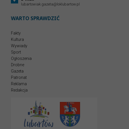
lubartowiak.gazeta@loklubartow.pl
WARTO SPRAWDZIĆ
Fakty
Kultura
Wywiady
Sport
Ogłoszenia
Drobne
Gazeta
Patronat
Reklama
Redakcja