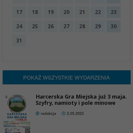
17
18
19
20
21
22
23
24
25
26
27
28
29
30
31
x
Nadchodzące wydarzenia:
Brak wydarzeń w tym okresie
POKAŻ WSZYSTKIE WYDARZENIA
Harcerska Gra Miejska już 3 maja.
Szyfry, namioty i pole minowe
redakcja
2.05.2025