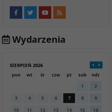
Wydarzenia
SIERPIEŃ 2026
pon
wt
śr
czw
pt
sob
ndz
1
2
3
4
5
6
7
8
9
10
11
12
13
14
15
16