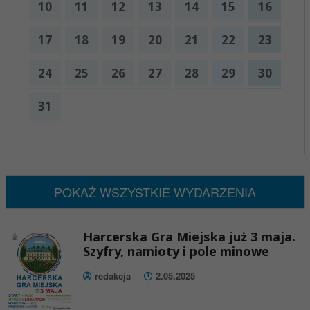
10
11
12
13
14
15
16
17
18
19
20
21
22
23
24
25
26
27
28
29
30
31
x
Nadchodzące wydarzenia:
Brak wydarzeń w tym okresie
POKAŻ WSZYSTKIE WYDARZENIA
Harcerska Gra Miejska już 3 maja.
Szyfry, namioty i pole minowe
redakcja
2.05.2025