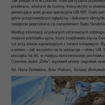
Jak podaje IPN w Lublinie, ciało partyzanta przenie
przebrano, włożono do trumny, którą ukryto w stodo
penetrująca wieś grupa operacyjna UB-WP. Ciało par
gdzie przeprowadzono oględziny i dokonano identyfik
następnie pogrzebane za zezwoleniem Sądu Grodzki
Według informacji uzyskanych od krewnych zabitego,
miejsce pochówku syna, które znajdowało się na Cme
tuż przy płocie sąsiadującym z torami kolejowymi. 
a potem – jak wszystko na to wskazuje – ofiary UB. 
początku lat 90. w miejscu domniemanego pochówku 
Czesław Jedut „Żółw”, wystawił prosty nagrobek op
fot. Róża Dylewska, Artur Piekarz, Tomasz Borkowsk