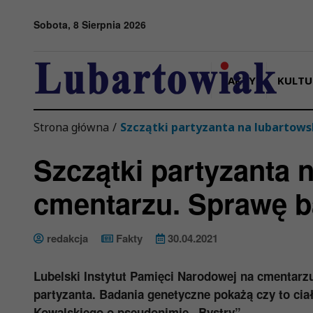
Przejdź do menu
Przejdź do stopki strony
Przejdź do głównej treści strony
Sobota, 8 Sierpnia 2026
FAKTY
KULTU
Strona główna
/
Szczątki partyzanta na lubartow
Szczątki partyzanta 
cmentarzu. Sprawę b
redakcja
Fakty
30.04.2021
Lubelski Instytut Pamięci Narodowej na cmentarzu
partyzanta. Badania genetyczne pokażą czy to c
Kowalskiego o pseudonimie „Bystry”.