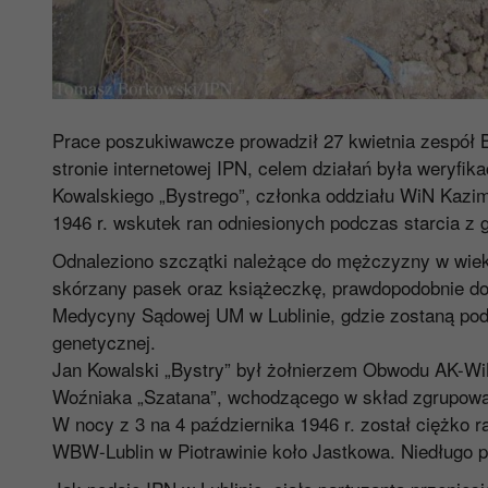
Prace poszukiwawcze prowadził 27 kwietnia zespół Bi
stronie internetowej IPN, celem działań była weryf
Kowalskiego „Bystrego”, członka oddziału WiN Kazim
1946 r. wskutek ran odniesionych podczas starcia z 
Odnaleziono szczątki należące do mężczyzny w wieku
skórzany pasek oraz książeczkę, prawdopodobnie do 
Medycyny Sądowej UM w Lublinie, gdzie zostaną pod
genetycznej.
Jan Kowalski „Bystry” był żołnierzem Obwodu AK-WiN
Woźniaka „Szatana”, wchodzącego w skład zgrupowa
W nocy z 3 na 4 października 1946 r. został ciężko 
WBW-Lublin w Piotrawinie koło Jastkowa. Niedługo 