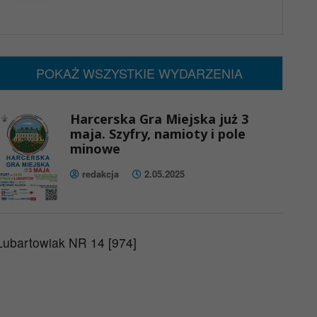
x
Nadchodzące wydarzenia:
Brak wydarzeń w tym okresie
POKAŻ WSZYSTKIE WYDARZENIA
Harcerska Gra Miejska już 3
maja. Szyfry, namioty i pole
minowe
redakcja
2.05.2025
Lubartowiak NR 14 [974]