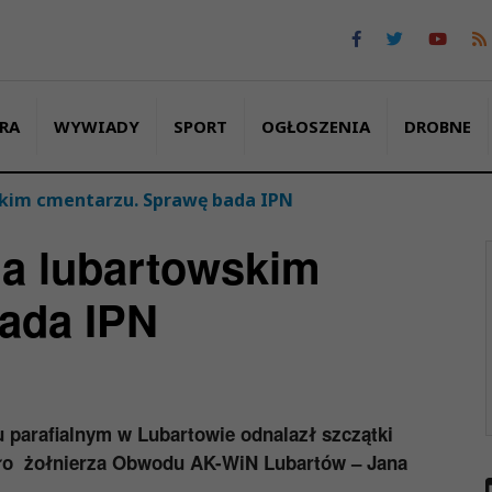
RA
WYWIADY
SPORT
OGŁOSZENIA
DROBNE
skim cmentarzu. Sprawę bada IPN
na lubartowskim
ada IPN
 parafialnym w Lubartowie odnalazł szczątki
iało żołnierza Obwodu AK-WiN Lubartów – Jana