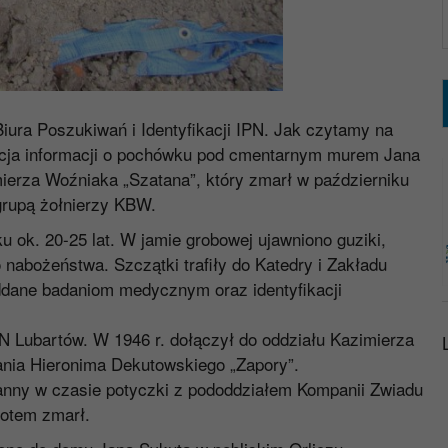
ura Poszukiwań i Identyfikacji IPN. Jak czytamy na
ikacja informacji o pochówku pod cmentarnym murem Jana
ierza Woźniaka „Szatana”, który zmarł w październiku
grupą żołnierzy KBW.
 ok. 20-25 lat. W jamie grobowej ujawniono guziki,
nabożeństwa. Szczątki trafiły do Katedry i Zakładu
dane badaniom medycznym oraz identyfikacji
 Lubartów. W 1946 r. dołączył do oddziału Kazimierza
nia Hieronima Dekutowskiego „Zapory”.
ranny w czasie potyczki z pododdziałem Kompanii Zwiadu
potem zmarł.