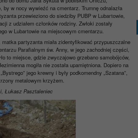
siono do domu Jana Sykuta w pobliskim Orliczu,
le, by w nocy wywieźć na cmentarz. Trumnę odnalazła
tyzanta przewieziono do siedziby PUBP w Lubartowie,
acji z udziałem członków rodziny. Zwłoki zostały
ego w Lubartowie na miejscowym cmentarzu.
 matka partyzanta miała zidentyfikować przypuszczalne
ntarzu Parafialnym św. Anny, w jego zachodniej części,
Było to miejsce, gdzie zwyczajowo grzebano samobójców,
Bezimienna mogiła nie została upamiętniona. Dopiero na
„Bystrego” jego krewny i były podkomendny „Szatana”,
atrzony metalowym krzyżem.
i, Łukasz Pasztaleniec