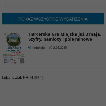
x
Nadchodzące wydarzenia:
Brak wydarzeń w tym okresie
POKAŻ WSZYSTKIE WYDARZENIA
Harcerska Gra Miejska już 3 maja.
Szyfry, namioty i pole minowe
redakcja
2.05.2025
Lubartowiak NR 14 [974]