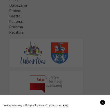
Sport
Ogłoszenia
Drobne
Gazeta
Patronat
Reklama
Redakcja
x
Więcej informacji o Polityce Prywatności przeczytasz
tutaj