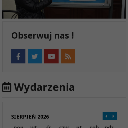
Obserwuj nas !
Wydarzenia
SIERPIEŃ 2026
pon
wt
śr
czw
pt
sob
ndz