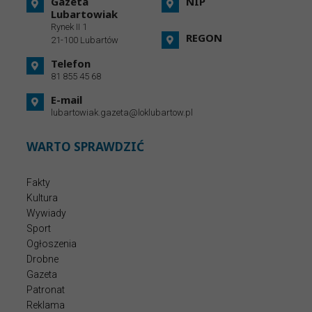
Gazeta
NIP
Lubartowiak
Rynek II 1
REGON
21-100 Lubartów
Telefon
81 855 45 68
E-mail
lubartowiak.gazeta@loklubartow.pl
WARTO SPRAWDZIĆ
Fakty
Kultura
Wywiady
Sport
Ogłoszenia
Drobne
Gazeta
Patronat
Reklama