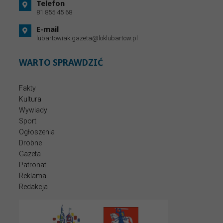
Telefon
81 855 45 68
E-mail
lubartowiak.gazeta@loklubartow.pl
WARTO SPRAWDZIĆ
Fakty
Kultura
Wywiady
Sport
Ogłoszenia
Drobne
Gazeta
Patronat
Reklama
Redakcja