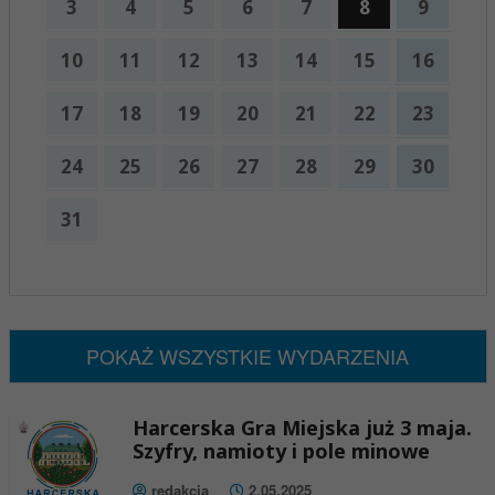
3
4
5
6
7
8
9
10
11
12
13
14
15
16
17
18
19
20
21
22
23
24
25
26
27
28
29
30
31
x
Nadchodzące wydarzenia:
Brak wydarzeń w tym okresie
POKAŻ WSZYSTKIE WYDARZENIA
Harcerska Gra Miejska już 3 maja.
Szyfry, namioty i pole minowe
redakcja
2.05.2025