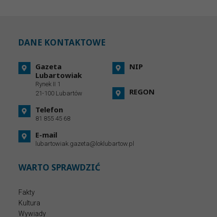
DANE KONTAKTOWE
Gazeta
NIP
Lubartowiak
Rynek II 1
REGON
21-100 Lubartów
Telefon
81 855 45 68
E-mail
lubartowiak.gazeta@loklubartow.pl
WARTO SPRAWDZIĆ
Fakty
Kultura
Wywiady