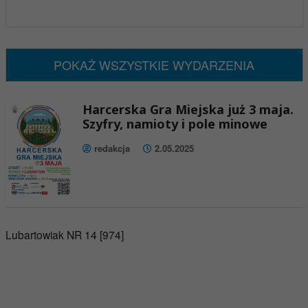
x
Nadchodzące wydarzenia:
Brak wydarzeń w tym okresie
POKAŻ WSZYSTKIE WYDARZENIA
Harcerska Gra Miejska już 3 maja.
Szyfry, namioty i pole minowe
redakcja
2.05.2025
Lubartowiak NR 14 [974]