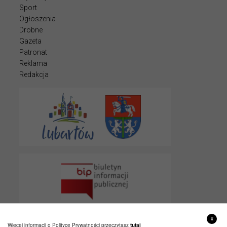
Sport
Ogłoszenia
Drobne
Gazeta
Patronat
Reklama
Redakcja
x
Więcej informacji o Polityce Prywatności przeczytasz
tutaj