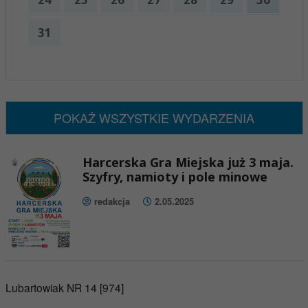
31
x
Nadchodzące wydarzenia:
Brak wydarzeń w tym okresie
POKAŻ WSZYSTKIE WYDARZENIA
Harcerska Gra Miejska już 3 maja.
Szyfry, namioty i pole minowe
redakcja
2.05.2025
Lubartowiak NR 14 [974]