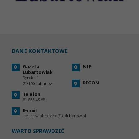
DANE KONTAKTOWE
Gazeta
NIP
Lubartowiak
Rynek II 1
REGON
21-100 Lubartów
Telefon
81 855 45 68
E-mail
lubartowiak.gazeta@loklubartow.pl
WARTO SPRAWDZIĆ