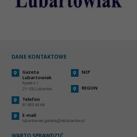
DANE KONTAKTOWE
Gazeta
NIP
Lubartowiak
Rynek II 1
REGON
21-100 Lubartów
Telefon
81 855 45 68
E-mail
lubartowiak.gazeta@loklubartow.pl
WARTO SPRAWDZIĆ