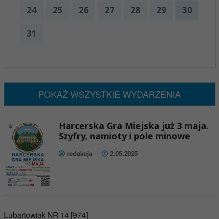
24
25
26
27
28
29
30
31
x
Nadchodzące wydarzenia:
Brak wydarzeń w tym okresie
POKAŻ WSZYSTKIE WYDARZENIA
Harcerska Gra Miejska już 3 maja.
Szyfry, namioty i pole minowe
redakcja
2.05.2025
Lubartowiak NR 14 [974]