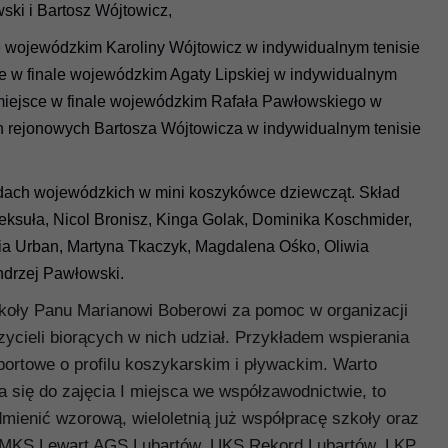
ski i Bartosz Wójtowicz,
ale wojewódzkim Karoliny Wójtowicz w indywidualnym tenisie
ce w finale wojewódzkim Agaty Lipskiej w indywidualnym
I miejsce w finale wojewódzkim Rafała Pawłowskiego w
h rejonowych Bartosza Wójtowicza w indywidualnym tenisie
dach wojewódzkich w mini koszykówce dziewcząt. Skład
Meksuła, Nicol Bronisz, Kinga Golak, Dominika Koschmider,
ia Urban, Martyna Tkaczyk, Magdalena Ośko, Oliwia
drzej Pawłowski.
koły Panu Marianowi Boberowi za pomoc w organizacji
ycieli biorących w nich udział. Przykładem wspierania
portowe o profilu koszykarskim i pływackim. Warto
 się do zajęcia I miejsca we współzawodnictwie, to
mienić wzorową, wieloletnią już współpracę szkoły oraz
o MKS Lewart AGS Lubartów, UKS Rekord Lubartów, LKP