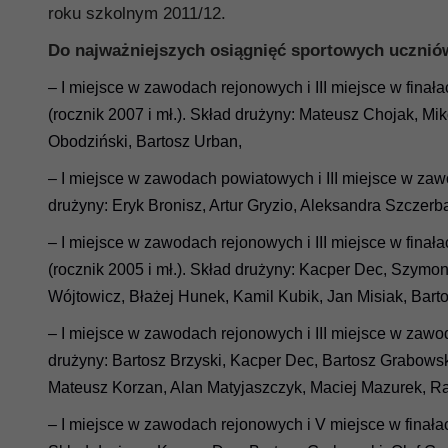
roku szkolnym 2011/12.
Do najważniejszych osiągnięć sportowych uczniów
– I miejsce w zawodach rejonowych i III miejsce w fin
(rocznik 2007 i mł.). Skład drużyny: Mateusz Chojak, Mik
Obodziński, Bartosz Urban,
– I miejsce w zawodach powiatowych i III miejsce w z
drużyny: Eryk Bronisz, Artur Gryzio, Aleksandra Szczerba
– I miejsce w zawodach rejonowych i III miejsce w fin
(rocznik 2005 i mł.). Skład drużyny: Kacper Dec, Szymo
Wójtowicz, Błażej Hunek, Kamil Kubik, Jan Misiak, Bart
– I miejsce w zawodach rejonowych i III miejsce w za
drużyny: Bartosz Brzyski, Kacper Dec, Bartosz Grabowsk
Mateusz Korzan, Alan Matyjaszczyk, Maciej Mazurek, Ra
– I miejsce w zawodach rejonowych i V miejsce w finał