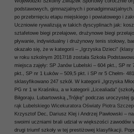
Wojewódzki Szkolny Związek Sportowy corocznie org
podstawowych, gimnazjalnych i ponadgimnazjalnych.
po przebrnięciu etapu miejskiego i powiatowego i za
Uczniowie rywalizują w takich dyscyplinach jak: kosz
sztafetowe biegi przełajowe, drużynowe biegi przełaj
pływanie, indywidualny i drużynowy tenis stołowy, 
okazało się, że w kategorii – „Igrzyska Dzieci” (kla
w roku szkolnym 2017/18 została
Szkoła Podstawowa
miejsca zajęły: SP Janów Lubelski – 604 pkt., SP nr 
pkt., SP nr 1 Łuków – 509,5 pkt. i SP nr 5 Chełm- 481
sklasyfikowano 247 szkół. W kategorii „Igrzyska Młodz
PG nr 1 w Kraśniku, a w kategorii „Licealiada” (szk
Biłgoraju. Lubartowską „Trójkę” podczas uroczystej g
rąk
Lubelskiego Wicekuratora Oświaty
Piotra Szczep
Krzysztof Dec, Dariusz Klej i Andrzej Pawłowski – n
swoimi uczniami brali udział w większości zawodów 
drugi triumf szkoły w tej prestiżowej klasyfikacji. Po