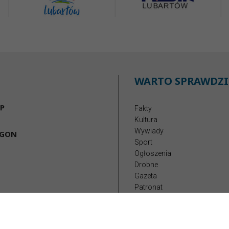
WARTO SPRAWDZI
P
Fakty
Kultura
Wywiady
EGON
Sport
Ogłoszenia
Drobne
Gazeta
Patronat
Reklama
Redakcja