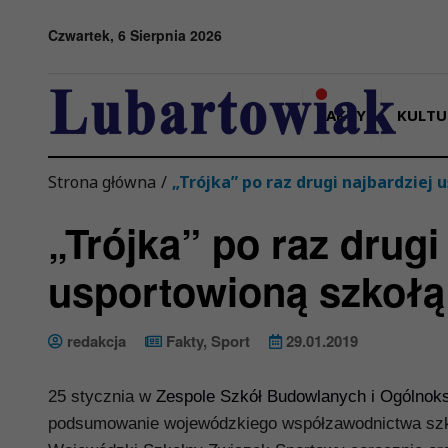
Przejdź do menu
Przejdź do stopki strony
Przejdź do głównej treści strony
Czwartek, 6 Sierpnia 2026
FAKTY
KULTU
Strona główna
/
„Trójka” po raz drugi najbardzie
„Trójka” po raz drugi
usportowioną szkołą
redakcja
Fakty
,
Sport
29.01.2019
25 stycznia w
Zespole Szkół Budowlanych i Ogólnoks
podsumowanie wojewódzkiego współzawodnictwa szkół