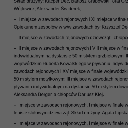
Skład drużyny: Kacper Dec, Bartosz Grabowski, Olaf G
Wójtowicz, Aleksander Świderek,
– II miejsce w zawodach rejonowych i XI miejsce w fina
Opiekunem zespołów w w/w zawodach był Krzysztof De
– III miejsce w zawodach rejonowych dziewcząt i chłopc
– III miejsce w zawodach rejonowych i VIII miejsce w f
indywidualnym na dystansie 50 m stylem grzbietowym; II
wojewódzkim Huberta Kowalskiego w pływaniu indywidua
zawodach rejonowych i XV miejsce w finale wojewódzk
50 m stylem motylkowym; III miejsce w zawodach rejonow
pływaniu indywidualnym na dystansie 50 m stylem dow
Aleksandra Berger, a chłopców Dariusz Klej.
– I miejsce w zawodach rejonowych, I miejsce w finale
tenisie stołowym dziewcząt. Skład drużyny: Agata Lipska
– I miejsce w zawodach rejonowych, I miejsce w finale