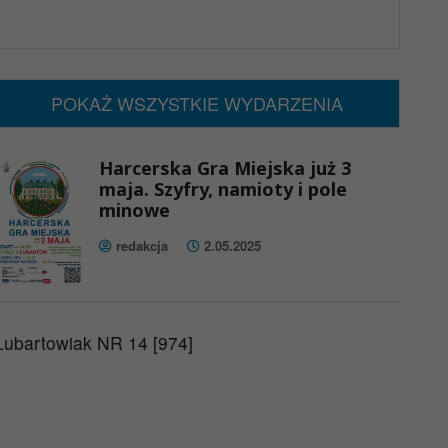
x
Nadchodzące wydarzenia:
Brak wydarzeń w tym okresie
POKAŻ WSZYSTKIE WYDARZENIA
Harcerska Gra Miejska już 3
maja. Szyfry, namioty i pole
minowe
redakcja
2.05.2025
Lubartowiak NR 14 [974]