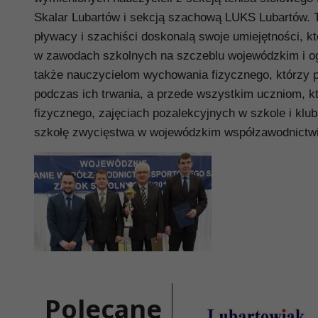
Skalar Lubartów i sekcją szachową LUKS Lubartów. T
pływacy i szachiści doskonalą swoje umiejętności, k
w zawodach szkolnych na szczeblu wojewódzkim i og
także nauczycielom wychowania fizycznego, którzy p
podczas ich trwania, a przede wszystkim uczniom, k
fizycznego, zajęciach pozalekcyjnych w szkole i klu
szkołę zwycięstwa w wojewódzkim współzawodnictwie 
Polecane