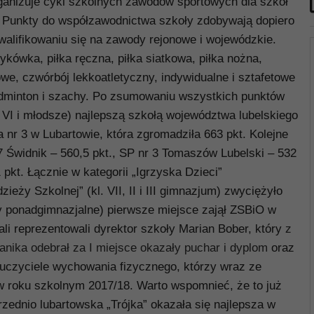
anizuje cykl szkolnych zawodów sportowych dla szkół
 Punkty do współzawodnictwa szkoły zdobywają dopiero
kwalifikowaniu się na zawody rejonowe i wojewódzkie.
ykówka, piłka ręczna, piłka siatkowa, piłka nożna,
owe, czwórbój lekkoatletyczny, indywidualne i sztafetowe
badminton i szachy. Po zsumowaniu wszystkich punktów
sy VI i młodsze) najlepszą szkołą województwa lubelskiego
 nr 3 w Lubartowie
, która zgromadziła 663 pkt. Kolejne
7 Świdnik – 560,5 pkt., SP nr 3 Tomaszów Lubelski – 532
 pkt. Łącznie w kategorii „Igrzyska Dzieci”
ieży Szkolnej” (kl. VII, II i III gimnazjum) zwyciężyło
oły ponadgimnazjalne) pierwsze miejsce zajął ZSBiO w
ali reprezentowali dyrektor szkoły Marian Bober, który
z
anika odebrał za I miejsce okazały puchar i dyplom
oraz
auczyciele wychowania fizycznego, którzy wraz ze
w roku szkolnym 2017/18. Warto wspomnieć, że to już
przednio lubartowska „Trójka” okazała się najlepsza w