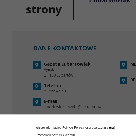
strony
DANE KONTAKTOWE
Gazeta Lubartowiak
NI
Rynek II 1
21-100 Lubartów
R
Telefon
81 855 45 68
E-mail
lubartowiak.gazeta@loklubartow.pl
Więcej informacji o Polityce Prywatności przeczytasz
tutaj
Przypomnij później
Akceptuj