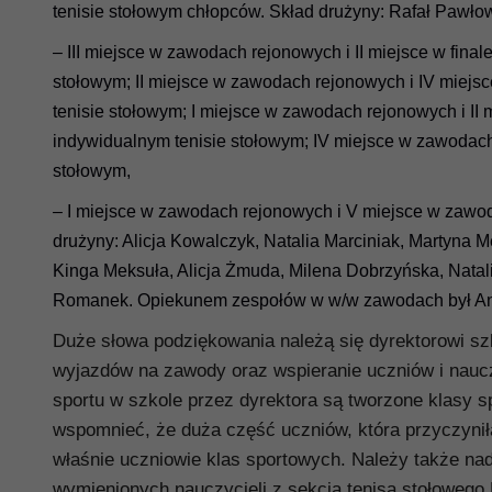
tenisie stołowym chłopców. Skład drużyny: Rafał Pawłow
– III miejsce w zawodach rejonowych i II miejsce w fin
stołowym; II miejsce w zawodach rejonowych i IV miejs
tenisie stołowym; I miejsce w zawodach rejonowych i I
indywidualnym tenisie stołowym; IV miejsce w zawodac
stołowym,
– I miejsce w zawodach rejonowych i V miejsce w zawo
drużyny: Alicja Kowalczyk, Natalia Marciniak, Martyna 
Kinga Meksuła, Alicja Żmuda, Milena Dobrzyńska, Natal
Romanek. Opiekunem zespołów w w/w zawodach był An
Duże słowa podziękowania należą się dyrektorowi sz
wyjazdów na zawody oraz wspieranie uczniów i naucz
sportu w szkole przez dyrektora są tworzone klasy s
wspomnieć, że duża część uczniów, która przyczyniła
właśnie
uczniowie klas sportowych. Należy także nad
wymienionych nauczycieli z sekcją tenisa stołoweg