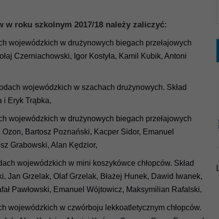
 w roku szkolnym 2017/18 należy zaliczyć:
ałach wojewódzkich w drużynowych biegach przełajowych
ołaj Czerniachowski, Igor Kostyła, Kamil Kubik, Antoni
awodach wojewódzkich w szachach drużynowych. Skład
 i Eryk Trąbka,
ałach wojewódzkich w drużynowych biegach przełajowych
n Ozon, Bartosz Poznański, Kacper Sidor, Emanuel
osz Grabowski, Alan Kędzior,
wodach wojewódzkich w mini koszykówce chłopców. Skład
i, Jan Grzelak, Olaf Grzelak, Błażej Hunek, Dawid Iwanek,
fał Pawłowski, Emanuel Wójtowicz, Maksymilian Rafalski,
ach wojewódzkich w czwórboju lekkoatletycznym chłopców.