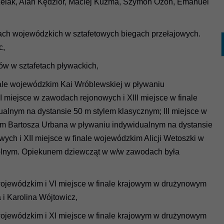
rzelak, Alan Kędzior, Maciej Kuźma, Szymon Ozon, Emanuel
łach wojewódzkich w sztafetowych biegach przełajowych.
c,
ów w sztafetach pływackich,
inale wojewódzkim Kai Wróblewskiej w pływaniu
I miejsce w zawodach rejonowych i XIII miejsce w finale
lnym na dystansie 50 m stylem klasycznym; III miejsce w
im Bartosza Urbana w pływaniu indywidualnym na dystansie
ych i XII miejsce w finale wojewódzkim Alicji Wetoszki w
olnym. Opiekunem dziewcząt w w/w zawodach była
 wojewódzkim i VI miejsce w finale krajowym w drużynowym
 i Karolina Wójtowicz,
 wojewódzkim i XI miejsce w finale krajowym w drużynowym