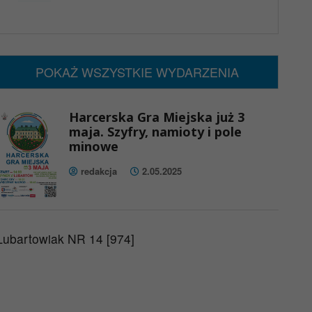
x
Nadchodzące wydarzenia:
Brak wydarzeń w tym okresie
POKAŻ WSZYSTKIE WYDARZENIA
Harcerska Gra Miejska już 3
maja. Szyfry, namioty i pole
minowe
redakcja
2.05.2025
Lubartowiak NR 14 [974]