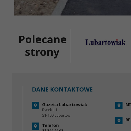
Polecane
strony
DANE KONTAKTOWE
Gazeta Lubartowiak
NI
Rynek II 1
21-100 Lubartów
R
Telefon
81 855 45 68