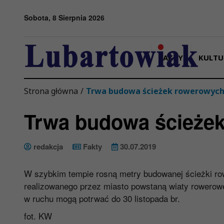
Przejdź do menu
Przejdź do stopki strony
Przejdź do głównej treści strony
Sobota, 8 Sierpnia 2026
FAKTY
KULTU
Strona główna
/
Trwa budowa ścieżek rowerowyc
Trwa budowa ścieże
redakcja
Fakty
30.07.2019
W szybkim tempie rosną metry budowanej ścieżki row
realizowanego przez miasto powstaną wiaty rowerowe
w ruchu mogą potrwać do 30 listopada br.
fot. KW