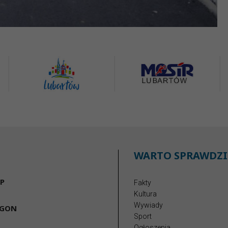
WARTO SPRAWDZI
P
Fakty
Kultura
Wywiady
EGON
Sport
Ogłoszenia